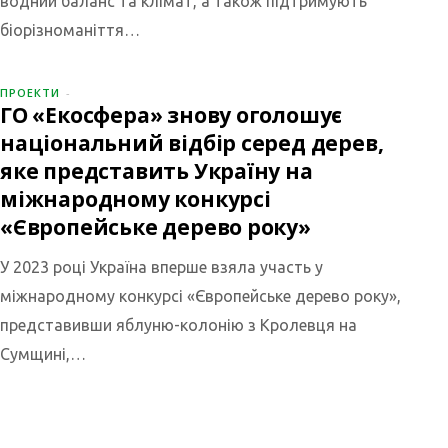
водний баланс та клімат, а також підтримують
біорізноманіття…
ПРОЕКТИ
ГО «Екосфера» знову оголошує
національний відбір серед дерев,
яке представить Україну на
міжнародному конкурсі
«Європейське дерево року»
У 2023 році Україна вперше взяла участь у
міжнародному конкурсі «Європейське дерево року»,
представивши яблуню-колонію з Кролевця на
Сумщині,…