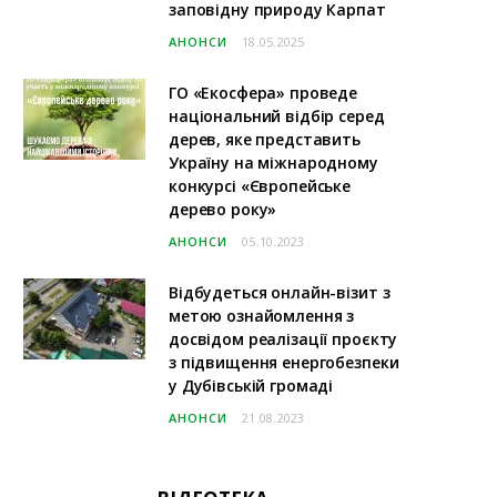
заповідну природу Карпат
АНОНСИ
18.05.2025
ГО «Екосфера» проведе
національний відбір серед
дерев, яке представить
Україну на міжнародному
конкурсі «Європейське
дерево року»
АНОНСИ
05.10.2023
Відбудеться онлайн-візит з
метою ознайомлення з
досвідом реалізації проєкту
з підвищення енергобезпеки
у Дубівській громаді
АНОНСИ
21.08.2023