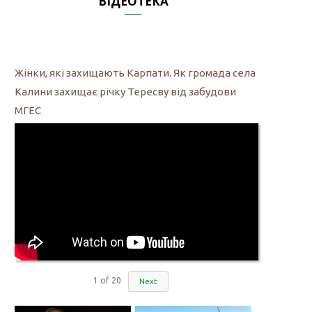
ВІДЕОТЕКА
Жінки, які захищають Карпати. Як громада села
Калини захищає річку Тересву від забудови
МГЕС
1
of
20
Next