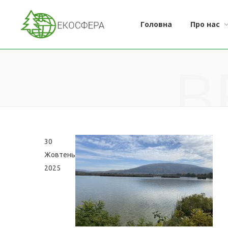
Головна
Про нас
B
30
Жовтень
2025