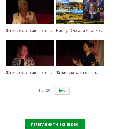
Жінки, які захищають Карпати. Як громада села Калини захищає річку Тересву від забудови МГЕС
Виступ Оксани Станкевич-Волосянчук про будівництво вітропарків у Закарпатській області
Жінки, які захищають Карпати. Оксана Станкевич Волосянчук про вітряки на високогір'ї Карпат
Жінки, які захищають Карпати. Наталія Вишневська про вітряки в Закарпатті та участь громадськості
1
of
20
Next
ПЕРЕГЛЯНУТИ ВСІ ВІДЕО