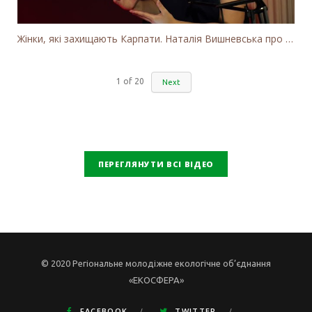
Жінки, які захищають Карпати. Наталія Вишневська про вітряки в Закарпатті та участь громадськості
1
of
20
Next
ПЕРЕГЛЯНУТИ ВСІ ВІДЕО
© 2020 Регіональне молодіжне екологічне об’єднання
«ЕКОСФЕРА»
FACEBOOK
TWITTER