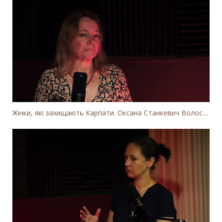
Жінки, які захищають Карпати. Оксана Станкевич Волосянчук про вітряки на високогір'ї Карпат