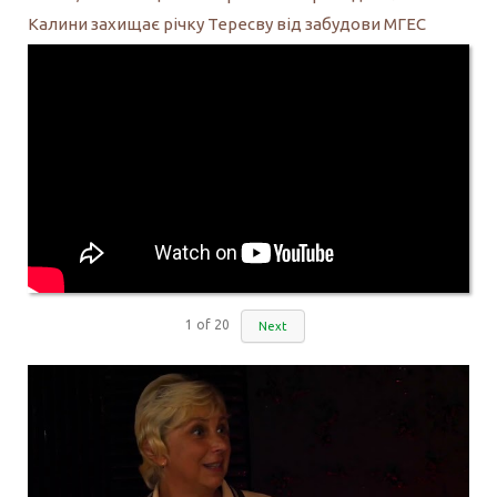
Калини захищає річку Тересву від забудови МГЕС
1
of
20
Next