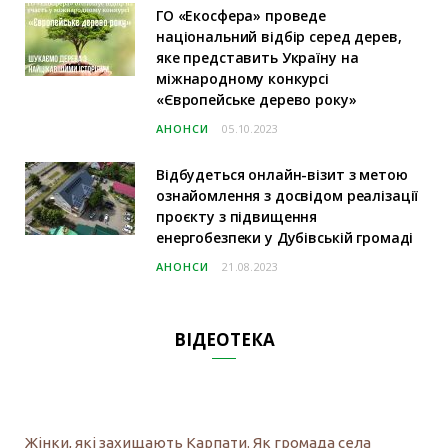
ГО «Екосфера» проведе
національний відбір серед дерев,
яке представить Україну на
міжнародному конкурсі
«Європейське дерево року»
АНОНСИ
05.10.2023
Відбудеться онлайн-візит з метою
ознайомлення з досвідом реалізації
проєкту з підвищення
енергобезпеки у Дубівській громаді
АНОНСИ
21.08.2023
ВІДЕОТЕКА
Жінки, які захищають Карпати. Як громада села