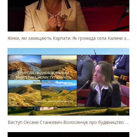
Жінки, які захищають Карпати. Як громада села Калини захищає річку Тересву від забудови МГЕС
Виступ Оксани Станкевич-Волосянчук про будівництво вітропарків у Закарпатській області