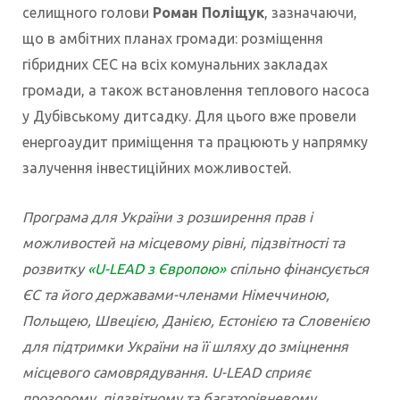
селищного голови
Роман Поліщук
, зазначаючи,
що в амбітних планах громади: розміщення
гібридних СЕС на всіх комунальних закладах
громади, а також встановлення теплового насоса
у Дубівському дитсадку. Для цього вже провели
енергоаудит приміщення та працюють у напрямку
залучення інвестиційних можливостей.
Програма для України з розширення прав і
можливостей на місцевому рівні, підзвітності та
розвитку
«U-LEAD з Європою»
спільно фінансується
ЄС та його державами-членами Німеччиною,
Польщею, Швецією, Данією, Естонією та Словенією
для підтримки України на її шляху до зміцнення
місцевого самоврядування. U-LEAD сприяє
прозорому, підзвітному та багаторівневому