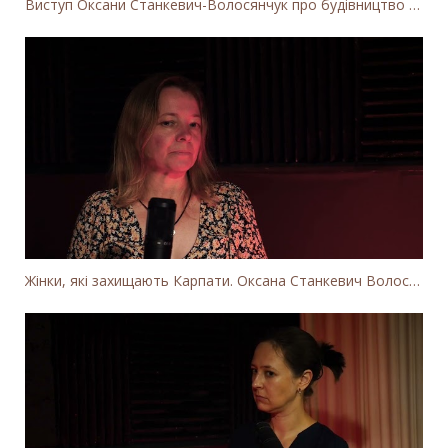
Виступ Оксани Станкевич-Волосянчук про будівництво вітропарків у Закарпатській області
Жінки, які захищають Карпати. Оксана Станкевич Волосянчук про вітряки на високогір'ї Карпат