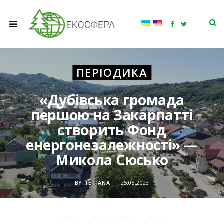
F
T
a
w
c
i
e
t
b
t
o
e
o
r
ПЕРІОДИКА
k
«Дубівська громада
першою на Закарпатті
створить Фонд
енергонезалежності» —
Микола Сюсько
BY
TETIANA
25.08.2023