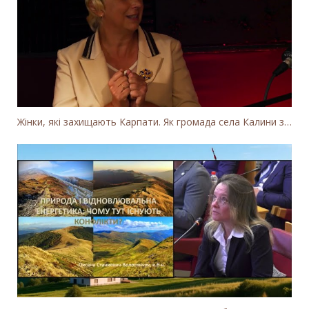
Жінки, які захищають Карпати. Як громада села Калини захищає річку Тересву від забудови МГЕС