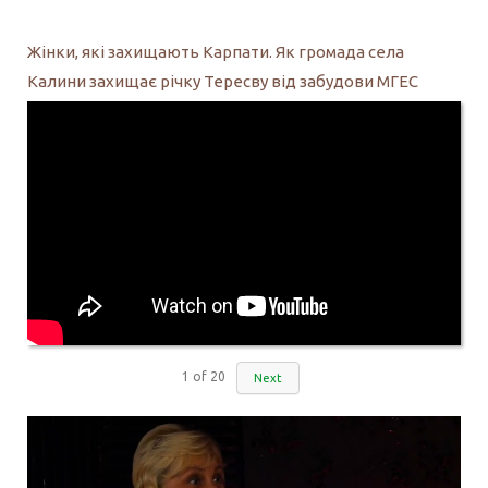
Жінки, які захищають Карпати. Як громада села
Калини захищає річку Тересву від забудови МГЕС
1
of
20
Next