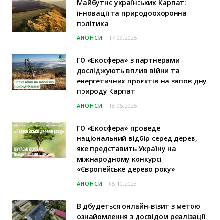
Майбутнє українських Карпат:
інновації та природоохоронна
політика
АНОНСИ
17.09.2025
ГО «Екосфера» з партнерами
досліджують вплив війни та
енергетичних проєктів на заповідну
природу Карпат
АНОНСИ
18.05.2025
ГО «Екосфера» проведе
національний відбір серед дерев,
яке представить Україну на
міжнародному конкурсі
«Європейське дерево року»
АНОНСИ
05.10.2023
Відбудеться онлайн-візит з метою
ознайомлення з досвідом реалізації