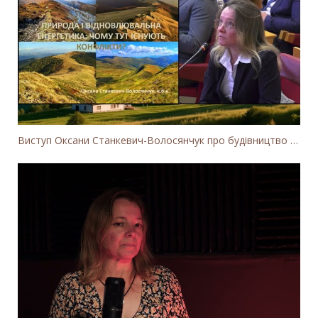
Виступ Оксани Станкевич-Волосянчук про будівництво вітропарків у Закарпатській області