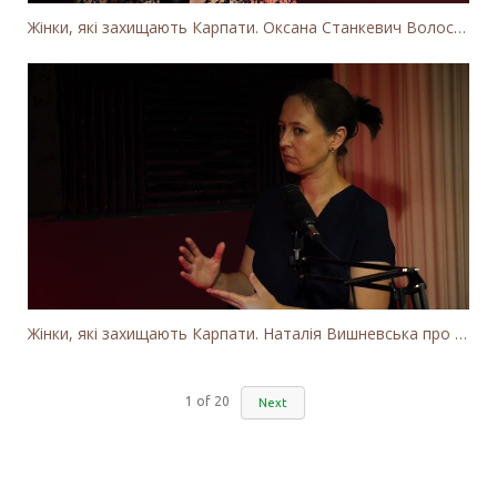
Жінки, які захищають Карпати. Оксана Станкевич Волосянчук про вітряки на високогір'ї Карпат
Жінки, які захищають Карпати. Наталія Вишневська про вітряки в Закарпатті та участь громадськості
1
of
20
Next