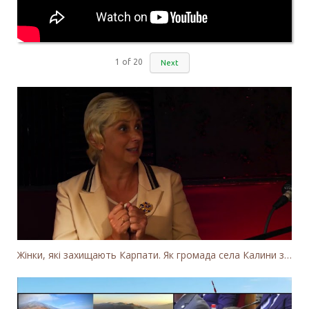
1
of
20
Next
Жінки, які захищають Карпати. Як громада села Калини захищає річку Тересву від забудови МГЕС