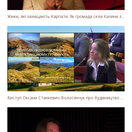
Жінки, які захищають Карпати. Як громада села Калини захищає річку Тересву від забудови МГЕС
Виступ Оксани Станкевич-Волосянчук про будівництво вітропарків у Закарпатській області