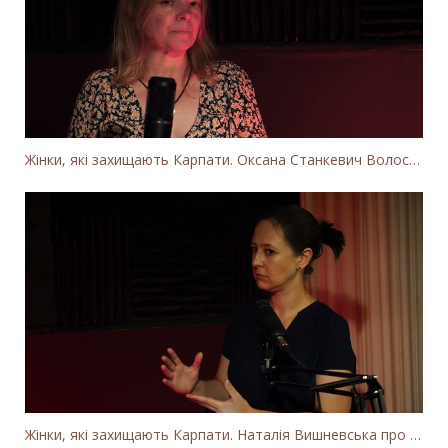
Жінки, які захищають Карпати. Оксана Станкевич Волосянчук про вітряки на високогір'ї Карпат
Жінки, які захищають Карпати. Наталія Вишневська про вітряки в Закарпатті та участь громадськості