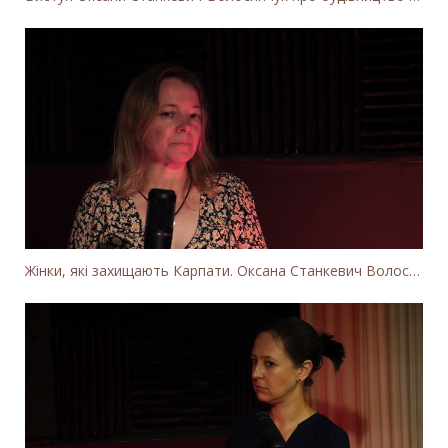
Жінки, які захищають Карпати. Оксана Станкевич Волосянчук про вітряки на високогір'ї Карпат