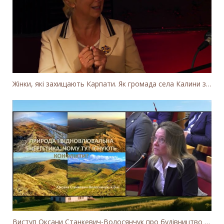
Жінки, які захищають Карпати. Як громада села Калини захищає річку Тересву від забудови МГЕС
Виступ Оксани Станкевич-Волосянчук про будівництво вітропарків у Закарпатській області