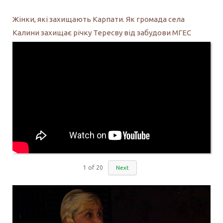
Жінки, які захищають Карпати. Як громада села
Калини захищає річку Тересву від забудови МГЕС
1
of
20
Next