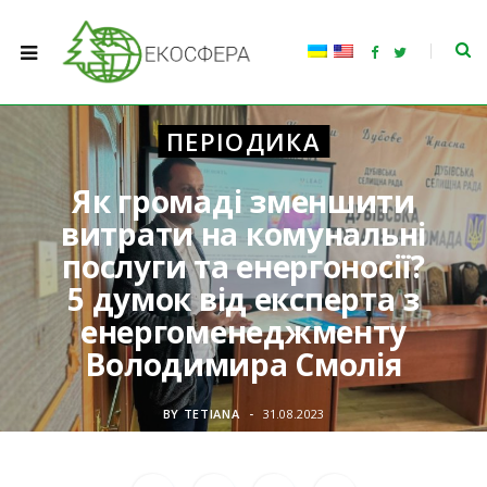
F
T
a
w
c
i
e
t
b
t
o
e
ПЕРІОДИКА
o
r
k
Як громаді зменшити
витрати на комунальні
послуги та енергоносії?
5 думок від експерта з
енергоменеджменту
Володимира Смолія
BY
TETIANA
31.08.2023