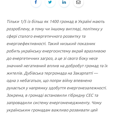
Тільки 1/5 із більш як 1400 громад в Україні мають
розроблену, в тому чи іншому вигляді, політику у
сфері сталого енергетичного розвитку та
енергоефективності. Такий низький показник
робить українську енергосистему вкрай вразливою
до енергетичних загроз, а це зі свого боку несе
значний негативний вплив на добробут громад та їх
жителів. Дубівська тергромада на Закарпатті —
одна з небагатьох, що попри війну впевнено
рухається у напрямку здобуття енергонезалежності.
Зокрема, в громаді встановили гібридну СЕС та
запровадили систему енергоменеджменту. Чому
українським громадам важливо розвивати цей