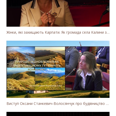
Жінки, які захищають Карпати. Як громада села Калини захищає річку Тересву від забудови МГЕС
Виступ Оксани Станкевич-Волосянчук про будівництво вітропарків у Закарпатській області