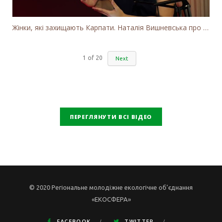
Жінки, які захищають Карпати. Наталія Вишневська про вітряки в Закарпатті та участь громадськості
1
of
20
Next
ПЕРЕГЛЯНУТИ ВСІ ВІДЕО
© 2020 Регіональне молодіжне екологічне об’єднання
«ЕКОСФЕРА»
FACEBOOK
TWITTER