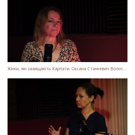
Жінки, які захищають Карпати. Оксана Станкевич Волосянчук про вітряки на високогір'ї Карпат