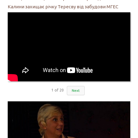
Калини захищає річку Тересву від забудови МГЕС
1
of
20
Next