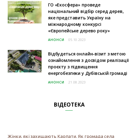
ГО «Екосфера» проведе
національний відбір серед дерев,
яке представить Україну на
міжнародному конкурсі
«Європейське дерево року»
АНОНСИ
05.10.2023
Відбудеться онлайн-візит з метою
ознайомлення з досвідом реалізації
проєкту з підвищення
енергобезпеки у Дубівській громаді
АНОНСИ
21.08.2023
ВІДЕОТЕКА
Жінки, які захищають Карпати. Як громада села