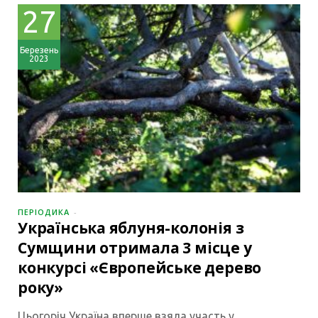
27
Березень
2023
ПЕРІОДИКА
Українська яблуня-колонія з
Сумщини отримала 3 місце у
конкурсі «Європейське дерево
року»
Цьогоріч Україна вперше взяла участь у