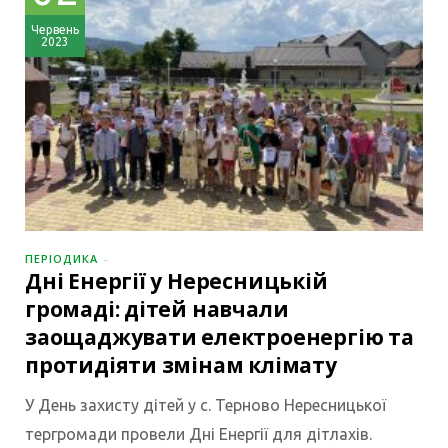
Червень
2023
ПЕРІОДИКА
Дні Енергії у Нересницькій
громаді: дітей навчали
заощаджувати електроенергію та
протидіяти змінам клімату
У День захисту дітей у с. Терново Нересницької
тергромади провели Дні Енергії для дітлахів.