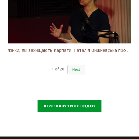
Жінки, які захищають Карпати. Наталія Вишневська про вітряки в Закарпатті та участь громадськості
1
of
20
Next
ПЕРЕГЛЯНУТИ ВСІ ВІДЕО