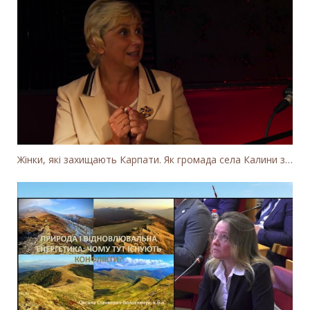
Жінки, які захищають Карпати. Як громада села Калини захищає річку Тересву від забудови МГЕС