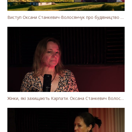
Виступ Оксани Станкевич-Волосянчук про будівництво вітропарків у Закарпатській області
Жінки, які захищають Карпати. Оксана Станкевич Волосянчук про вітряки на високогір'ї Карпат