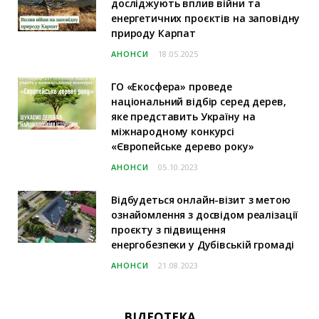
досліджують вплив війни та
енергетичних проєктів на заповідну
природу Карпат
АНОНСИ
18.05.2025
ГО «Екосфера» проведе
національний відбір серед дерев,
яке представить Україну на
міжнародному конкурсі
«Європейське дерево року»
АНОНСИ
05.10.2023
Відбудеться онлайн-візит з метою
ознайомлення з досвідом реалізації
проєкту з підвищення
енергобезпеки у Дубівській громаді
АНОНСИ
21.08.2023
ВІДЕОТЕКА