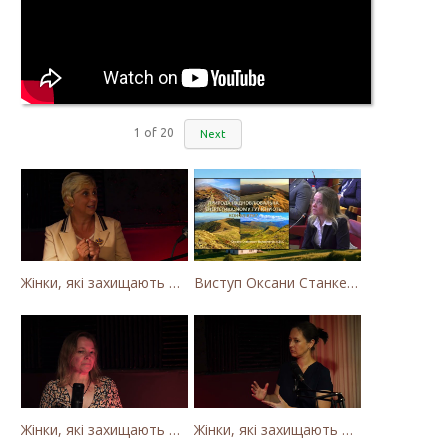
1
of
20
Next
Жінки, які захищають Карпати. Як громада села Калини захищає річку Тересву від забудови МГЕС
Виступ Оксани Станкевич-Волосянчук про будівництво вітропарків у Закарпатській області
Жінки, які захищають Карпати. Оксана Станкевич Волосянчук про вітряки на високогір'ї Карпат
Жінки, які захищають Карпати. Наталія Вишневська про вітряки в Закарпатті та участь громадськості