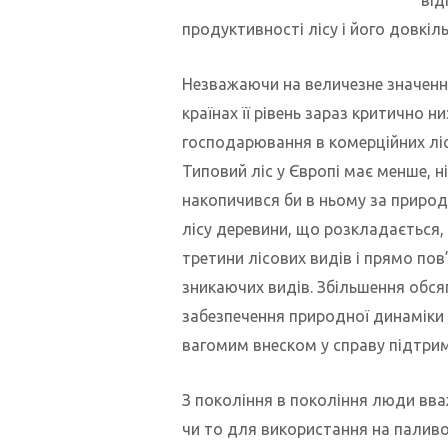
продуктивності лісу і його довкільн
Незважаючи на величезне значення
країнах її рівень зараз критично 
господарювання в комерційних ліс
Типовий ліс у Європі має менше, н
накопичився би в ньому за природ
лісу деревини, що розкладається,
третини лісових видів і прямо пов
зникаючих видів. Збільшення обсяг
забезпечення природної динаміки 
вагомим внеском у справу підтрим
З покоління в покоління люди вва
чи то для використання на паливо