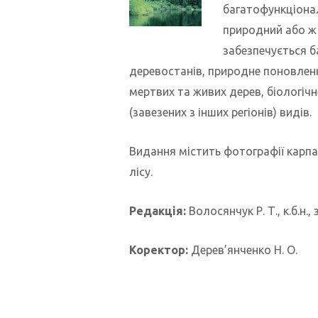
багатофункціонал
природний або ж 
забезпечується б
деревостанів, природне поновленн
мертвих та живих дерев, біологічн
(завезених з інших регіонів) видів.
Видання містить фотографії карпа
лісу.
Редакція:
Волосянчук Р. Т., к.б.н.,
Коректор:
Дерев’янченко Н. О.