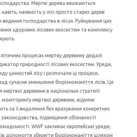
господарства. Мертві дерева вважаються
 навіть, наявність у лісі просто старих дерев
ведення господарства в лісах. Руйнування цих
ження здорових лісових екосистем та комплексу
онують.
олітичних процесах мертву деревину дедалі
дикатор природності лісових екосистем. Уряди,
ду цінностей лісу і розпочали ці процеси,
д сучасне зменшення біорізноманіття лісів. Це
мертвої деревини в національні стратегії
я, моніторинґу мертвої деревини, відміни
ть за її видалення без врахування конкретних
 законодавства, підвищення обізнаності
ромадськості. WWF закликає європейські уряди,
ців допомогти зберегти біорізноманіття шляхом