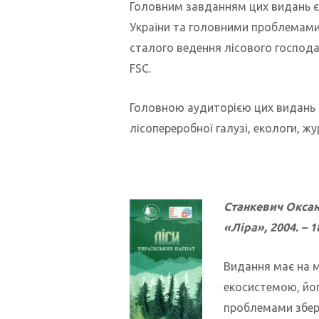
Головним завданням цих видань є
України та головними проблемами 
сталого ведення лісового господа
FSC.
Головною аудиторією цих видань є
лісопереробної галузі, екологи, ж
Станкевич Оксан
«Ліра», 2004. – 18
Видання має на 
екосистемою, йо
проблемами збер