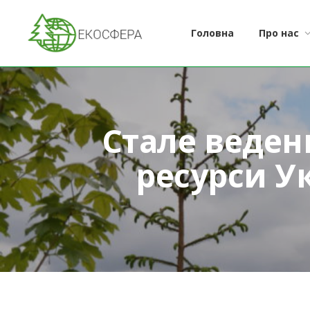
Головна
Про нас
Стале веденн
ресурси Ук