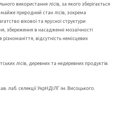
ьного використання лісів, за якого зберігається
майже природний стан лісів, зокрема
агатство вікової та ярусної структури
я, збереження в насадженні мозаїчності
е різноманіття, відсутність немісцевих
тських лісів, деревних та недеревних продуктів
 зав. лаб. селекції УкрНДІЛГ ім. Висоцького.