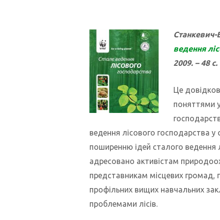
Станкевич-В
ведення ліс
2009. – 48 с.
Це довідков
поняттями у
господарств
ведення лісового господарства у 
поширенню ідей сталого ведення л
адресовано активістам природоох
представникам місцевих громад, 
профільних вищих навчальних закл
проблемами лісів.