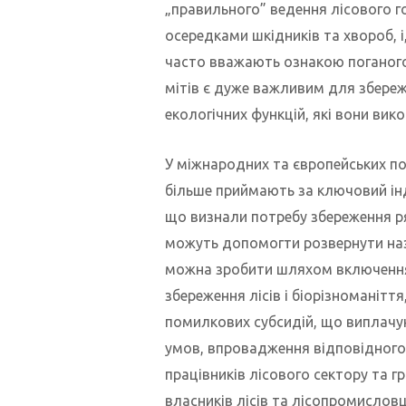
„правильного” ведення лісового 
осередками шкідників та хвороб, і,
часто вважають ознакою поганого 
мітів є дуже важливим для збере
екологічних функцій, які вони вик
У міжнародних та європейських п
більше приймають за ключовий ін
що визнали потребу збереження ря
можуть допомогти розвернути наза
можна зробити шляхом включення 
збереження лісів і біорізноманітт
помилкових субсидій, що виплачую
умов, впровадження відповідного
працівників лісового сектору та г
власників лісів та лісопромислов