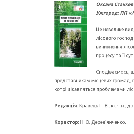
Оксана Станкев
Ужгород: ПП «Лі
Це невелике вид
лісового господ
виникнення лісо
процесу та її сут
Сподіваємось, щ
представникам місцевих громад, 
котрі цікавляться проблемами лісі
Редакція
: Кравець П. В., к.с-г.н., 
Коректор
: Н. О. Дерев’янченко.