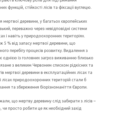
их функцій, стійкості лісів та фіксації вуглецю.
 мертвої деревини, у багатьох європейських
низький, переважно через невідповідні системи
ах і навіть у природоохоронних територіях.
іж 5 % від запасу мертвої деревини, що
ного перебігу процесів розвитку. Видалення з
 є однією із головних загроз виживанню близько
’язане з великим Червоним списком рідкісних та
ів мертвої деревини в експлуатаційних лісах та
і лісах природоохоронних територій стали б
ання та збереження біорізноманіття Європи.
жали, що мертву деревину слід забирати з лісів –
, чи просто робити це як необхідний захід