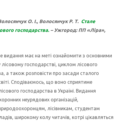
олосянчук О. І., Волосянчук Р. Т.
Стале
ового господарства.
– Ужгород: ПП «Ліра»,
е видання має на меті ознайомити з основними
 лісовому господарстві, циклом лісового
а, а також розповісти про засади сталого
світі. Сподіваємось, що воно сприятиме
ісового господарства в Україні. Видання
оронних неурядових організацій,
природоохоронцям, лісівникам, студентам
адів, широкому колу читачів, котрі цікавляться