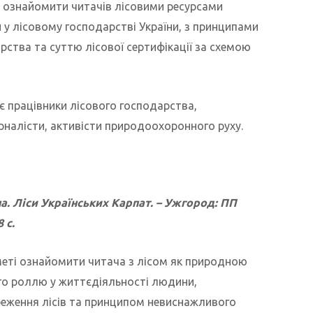
 ознайомити читачів лісовими ресурсами
у лісовому господарстві України, з принципами
рства та суттю лісової сертифікації за схемою
 працівники лісового господарства,
урналісти, активісти природоохоронного руху.
а. Ліси Українських Карпат. – Ужгород: ПП
 с.
меті ознайомити читача з лісом як природною
го роллю у життєдіяльності людини,
еження лісів та принципом невиснажливого