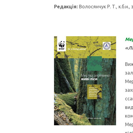
Редакція:
Волосянчук Р. Т., к.б.н.,
Мер
«Лі
Виж
зал
Мер
зах
сса
вид
ком
Мер
від