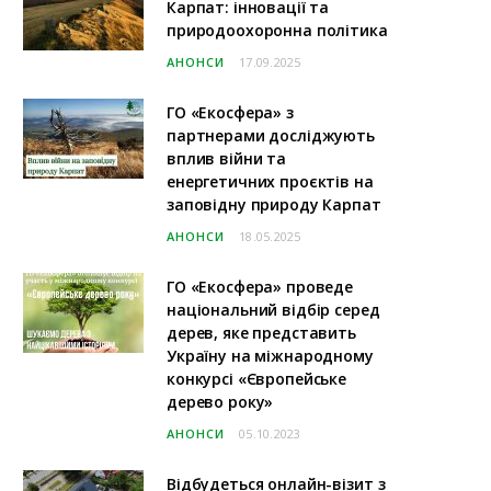
Карпат: інновації та
природоохоронна політика
АНОНСИ
17.09.2025
ГО «Екосфера» з
партнерами досліджують
вплив війни та
енергетичних проєктів на
заповідну природу Карпат
АНОНСИ
18.05.2025
ГО «Екосфера» проведе
національний відбір серед
дерев, яке представить
Україну на міжнародному
конкурсі «Європейське
дерево року»
АНОНСИ
05.10.2023
Відбудеться онлайн-візит з