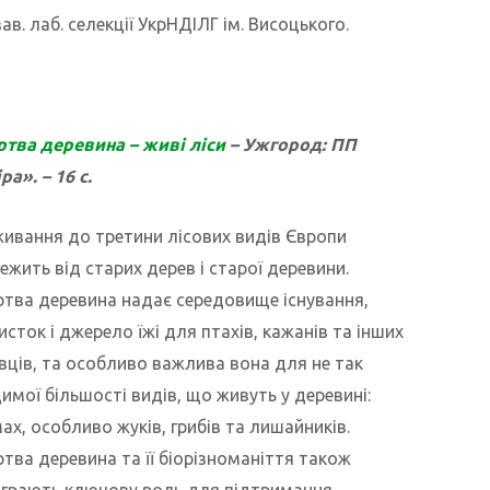
 зав. лаб. селекції УкрНДІЛГ ім. Висоцького.
тва деревина – живі ліси
– Ужгород: ПП
ра». – 16 с.
ивання до третини лісових видів Європи
ежить від старих дерев і старої деревини.
тва деревина надає середовище існування,
исток і джерело їжі для птахів, кажанів та інших
вців, та особливо важлива вона для не так
имої більшості видів, що живуть у деревині:
ах, особливо жуків, грибів та лишайників.
тва деревина та її біорізноманіття також
іграють ключову роль для підтримання