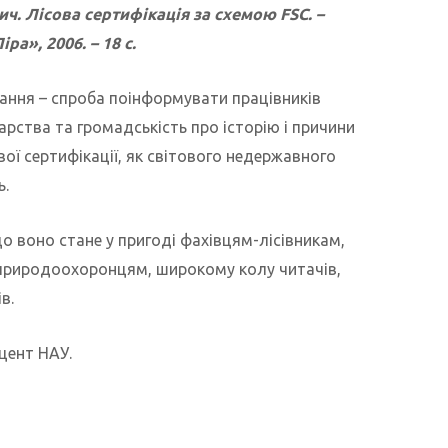
ич. Лісова сертифікація за схемою FSC.
–
ра», 2006. – 18 с.
ання – спроба поінформувати працівників
арства та громадськість про історію і причини
вої сертифікації, як світового недержавного
ь.
о воно стане у пригоді фахівцям-лісівникам,
природоохоронцям, широкому колу читачів,
в.
доцент НАУ.