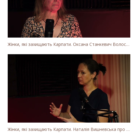
Жінки, які захищають Карпати. Оксана Станкевич Волосянчук про вітряки на високогір'ї Карпат
Жінки, які захищають Карпати. Наталія Вишневська про вітряки в Закарпатті та участь громадськості