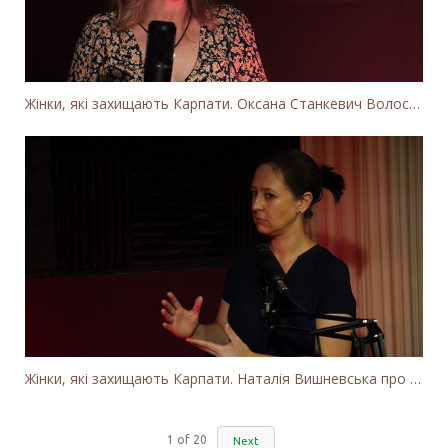
Жінки, які захищають Карпати. Оксана Станкевич Волосянчук про вітряки на високогір'ї Карпат
Жінки, які захищають Карпати. Наталія Вишневська про вітряки в Закарпатті та участь громадськості
1
of
20
Next