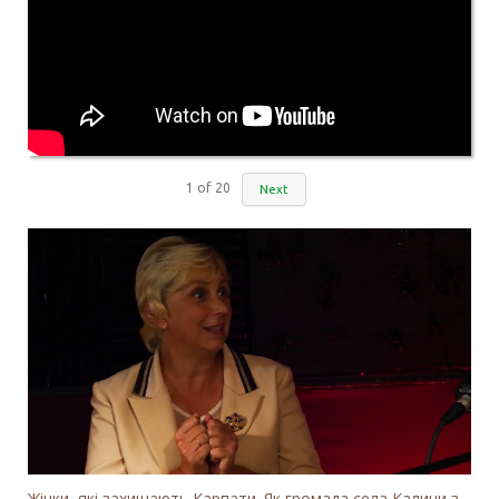
1
of
20
Next
Жінки, які захищають Карпати. Як громада села Калини захищає річку Тересву від забудови МГЕС