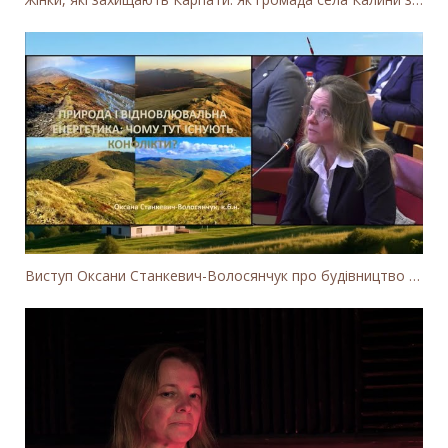
Виступ Оксани Станкевич-Волосянчук про будівництво вітропарків у Закарпатській області