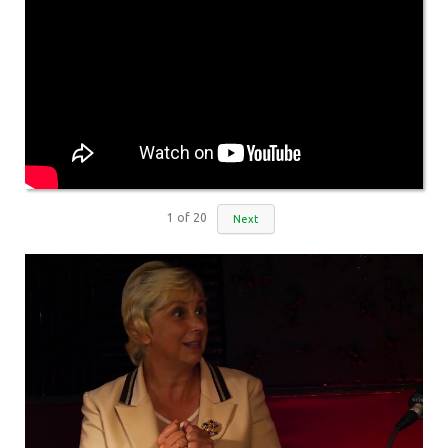
1
of
20
Next