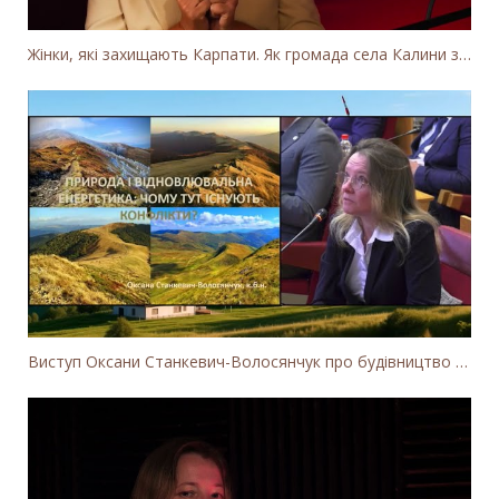
Жінки, які захищають Карпати. Як громада села Калини захищає річку Тересву від забудови МГЕС
Виступ Оксани Станкевич-Волосянчук про будівництво вітропарків у Закарпатській області