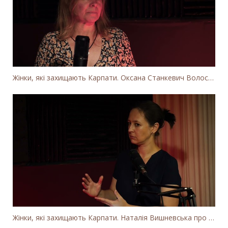
Жінки, які захищають Карпати. Оксана Станкевич Волосянчук про вітряки на високогір'ї Карпат
Жінки, які захищають Карпати. Наталія Вишневська про вітряки в Закарпатті та участь громадськості