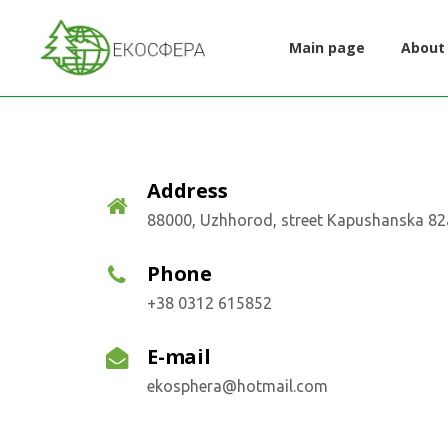
Main page
About
Address
88000, Uzhhorod, street Kapushanska 82
Phone
+38 0312 615852
E-mail
ekosphera@hotmail.com