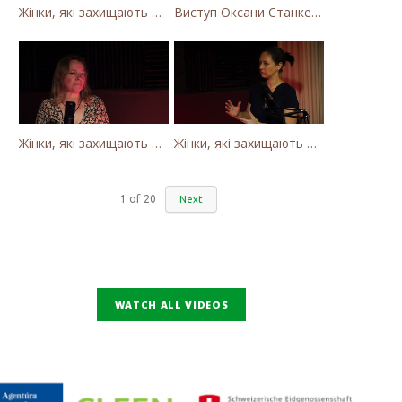
Жінки, які захищають Карпати. Як громада села Калини захищає річку Тересву від забудови МГЕС
Виступ Оксани Станкевич-Волосянчук про будівництво вітропарків у Закарпатській області
Жінки, які захищають Карпати. Оксана Станкевич Волосянчук про вітряки на високогір'ї Карпат
Жінки, які захищають Карпати. Наталія Вишневська про вітряки в Закарпатті та участь громадськості
1
of
20
Next
WATCH ALL VIDEOS