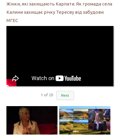
Жінки, які захищають Карпати. Як громада села
Калини захищає річку Тересву від забудови
МГЕС
1
of
20
Next