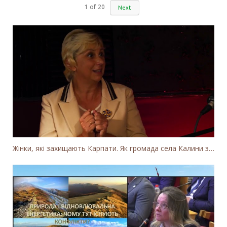
1
of
20
Next
Жінки, які захищають Карпати. Як громада села Калини захищає річку Тересву від забудови МГЕС