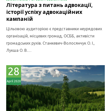
Література з питань адвокації,
історії успіху адвокаційних
кампаній
Цільовою аудиторією є представники неурядових
організацій, місцевих громад, ОСББ, активісти
громадських рухів. Станкевич-Волосянчук О. І.,
Лукша О. В.…
28
April 2020