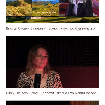
Виступ Оксани Станкевич-Волосянчук про будівництво вітропарків у Закарпатській області
Жінки, які захищають Карпати. Оксана Станкевич Волосянчук про вітряки на високогір'ї Карпат