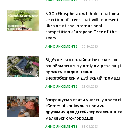
ANNOUNCEMENTS
18.05.2025
NGO «Ekosphera» will hold a national
selection of trees that will represent
Ukraine at the international
competition «European Tree of the
Year»
ANNOUNCEMENTS
05.10.2023
Відбудеться онлайн-візит з метою
ознайомлення з досвідом реалізації
проєкту з підвищення
енергобезпеки у Дубівській громаді
ANNOUNCEMENTS
21.08.2023
Запрошуємо взяти участь у проєкті
«Безпечні канікули з новими
друзями» для дітей-переселенців та
маленьких ужгородців!
ANNOUNCEMENTS
31.05.2023