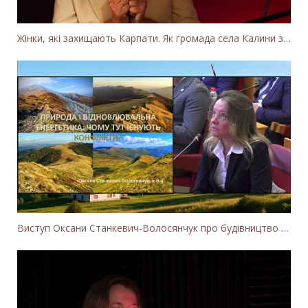
Жінки, які захищають Карпати. Як громада села Калини захищає річку Тересву від забудови МГЕС
Виступ Оксани Станкевич-Волосянчук про будівництво вітропарків у Закарпатській області