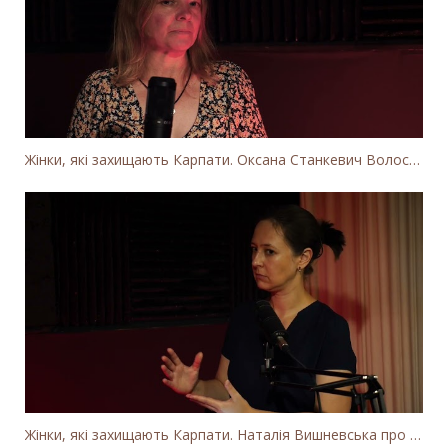
Жінки, які захищають Карпати. Оксана Станкевич Волосянчук про вітряки на високогір'ї Карпат
Жінки, які захищають Карпати. Наталія Вишневська про вітряки в Закарпатті та участь громадськості