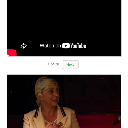
1
of
20
Next