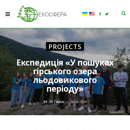
F
T
a
w
c
i
e
t
b
t
o
e
o
r
k
PROJECTS
Експедиція «У пошуках
гірського озера
льодовикового
періоду»
BY
TETIANA
28.06.2024