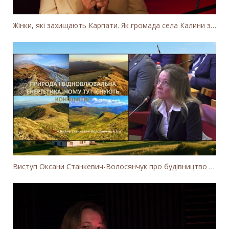
Жінки, які захищають Карпати. Як громада села Калини захищає річку Тересву від забудови МГЕС
Виступ Оксани Станкевич-Волосянчук про будівництво вітропарків у Закарпатській області