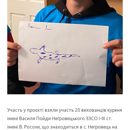
Участь у проєкті взяли участь 20 вихованців куреня
імені Василя Пойди Негровецького ЗЗСО І-ІІІ ст.
імені В. Росохи, що знаходиться в с. Негровець на