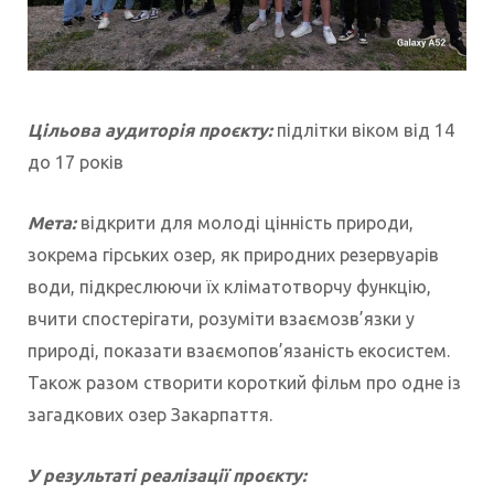
Цільова аудиторія проєкту:
підлітки віком від 14
до 17 років
Мета:
відкрити для молоді цінність природи,
зокрема гірських озер, як природних резервуарів
води, підкреслюючи їх кліматотворчу функцію,
вчити спостерігати, розуміти взаємозв’язки у
природі, показати взаємопов’язаність екосистем.
Також разом створити короткий фільм про одне із
загадкових озер Закарпаття.
У результаті реалізації проєкту: