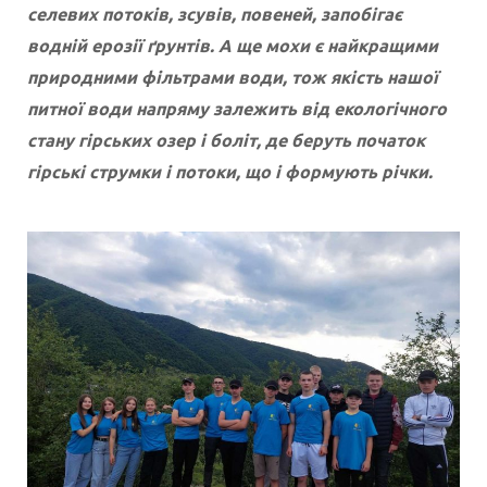
селевих потоків, зсувів, повеней, запобігає
водній ерозії ґрунтів. А ще мохи є найкращими
природними фільтрами води, тож якість нашої
питної води напряму залежить від екологічного
стану гірських озер і боліт, де беруть початок
гірські струмки і потоки, що і формують річки.