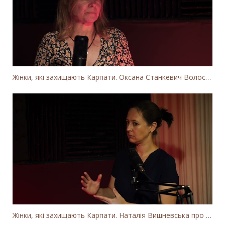
Жінки, які захищають Карпати. Оксана Станкевич Волосянчук про вітряки на високогір'ї Карпат
Жінки, які захищають Карпати. Наталія Вишневська про вітряки в Закарпатті та участь громадськості