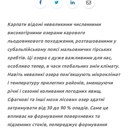
Карпати відомі невеликими численними
високогірними озерами карового
льодовикового походження, розташованими у
субальпійському поясі мальовничих гірських
хребтів. Ці озера є дуже важливими для нас,
особливо тепер, в часи глобальних змін клімату.
Навіть невеликі озера пом’якшують мікроклімат
і температуру прилеглих районів, зменшуючи
річні і сезонні коливання погодних явищ.
Сфагнові та інші мохи лісових озер здатні
затримувати від 30 до 90 % опадів. Саме це
впливає на формування поверхневих та
підземних стоків, попереджує формування