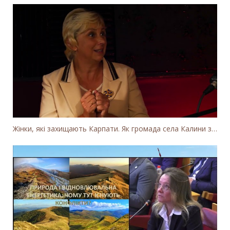
Жінки, які захищають Карпати. Як громада села Калини захищає річку Тересву від забудови МГЕС