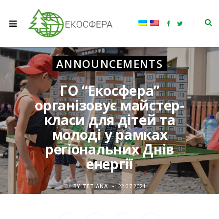
F
T
a
w
c
i
e
t
b
t
o
e
ANNOUNCEMENTS
o
r
k
ГО “Екосфера”
організовує майстер-
класи для дітей та
молоді у рамках
регіональних Днів
енергії
BY
TETIANA
22.07.2021