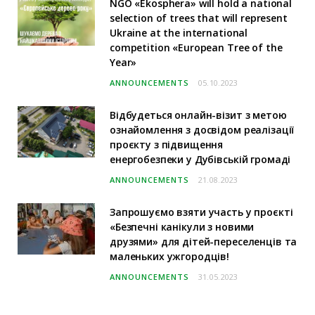
NGO «Ekosphera» will hold a national
selection of trees that will represent
Ukraine at the international
competition «European Tree of the
Year»
ANNOUNCEMENTS
05.10.2023
Відбудеться онлайн-візит з метою
ознайомлення з досвідом реалізації
проєкту з підвищення
енергобезпеки у Дубівській громаді
ANNOUNCEMENTS
21.08.2023
Запрошуємо взяти участь у проєкті
«Безпечні канікули з новими
друзями» для дітей-переселенців та
маленьких ужгородців!
ANNOUNCEMENTS
31.05.2023