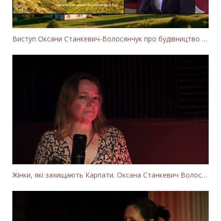
Виступ Оксани Станкевич-Волосянчук про будівництво вітропарків у Закарпатській області
Жінки, які захищають Карпати. Оксана Станкевич Волосянчук про вітряки на високогір'ї Карпат