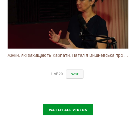
Жінки, які захищають Карпати. Наталія Вишневська про вітряки в Закарпатті та участь громадськості
1
of
20
Next
WATCH ALL VIDEOS