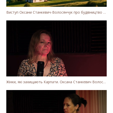
Виступ Оксани Станкевич-Волосянчук про будівництво вітропарків у Закарпатській області
Жінки, які захищають Карпати. Оксана Станкевич Волосянчук про вітряки на високогір'ї Карпат