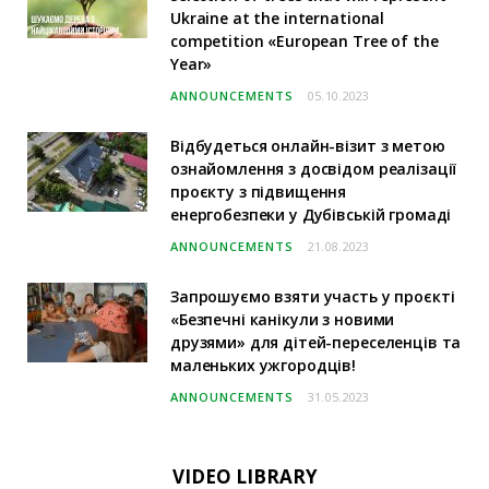
Ukraine at the international
competition «European Tree of the
Year»
ANNOUNCEMENTS
05.10.2023
Відбудеться онлайн-візит з метою
ознайомлення з досвідом реалізації
проєкту з підвищення
енергобезпеки у Дубівській громаді
ANNOUNCEMENTS
21.08.2023
Запрошуємо взяти участь у проєкті
«Безпечні канікули з новими
друзями» для дітей-переселенців та
маленьких ужгородців!
ANNOUNCEMENTS
31.05.2023
VIDEO LIBRARY