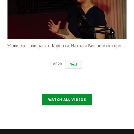
Жінки, які захищають Карпати. Наталія Вишневська про вітряки в Закарпатті та участь громадськості
1
of
20
Next
WATCH ALL VIDEOS