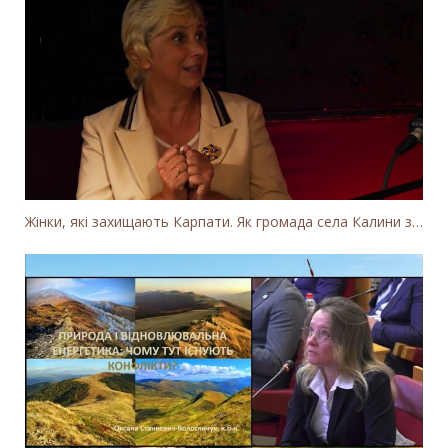
Жінки, які захищають Карпати. Як громада села Калини захищає річку Тересву від забудови МГЕС