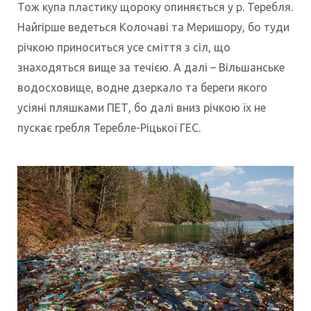
Тож купа пластику щороку опиняється у р. Теребля.
Найгірше ведеться Колочаві та Меришору, бо туди
річкою приноситься усе сміття з сіл, що
знаходяться вище за течією. А далі – Вільшанське
водосховище, водне дзеркало та береги якого
усіяні пляшками ПЕТ, бо далі вниз річкою їх не
пускає гребля Теребле-Ріцької ГЕС.