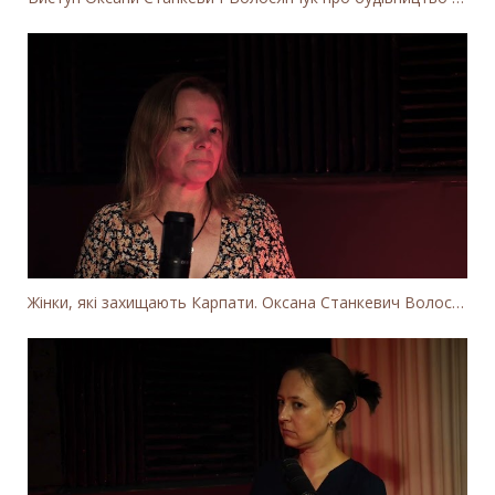
Жінки, які захищають Карпати. Оксана Станкевич Волосянчук про вітряки на високогір'ї Карпат