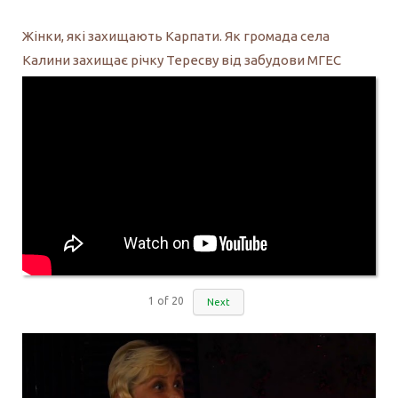
Жінки, які захищають Карпати. Як громада села
Калини захищає річку Тересву від забудови МГЕС
1
of
20
Next