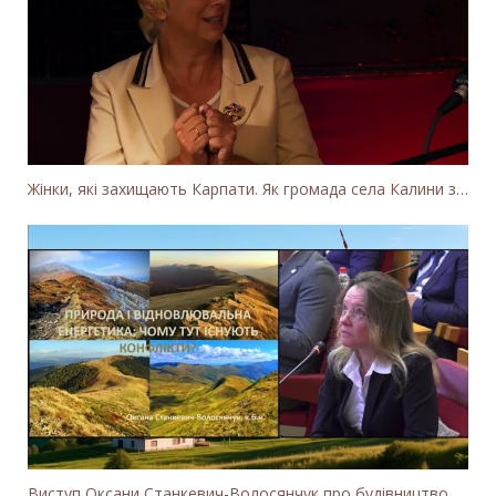
Жінки, які захищають Карпати. Як громада села Калини захищає річку Тересву від забудови МГЕС
Виступ Оксани Станкевич-Волосянчук про будівництво вітропарків у Закарпатській області