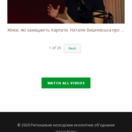
Жінки, які захищають Карпати. Наталія Вишневська про вітряки в Закарпатті та участь громадськості
1
of
20
Next
WATCH ALL VIDEOS
© 2020 Регіональне молодіжне екологічне об’єднання
«ЕКОСФЕРА»