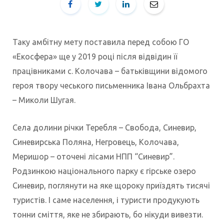
Таку амбітну мету поставила перед собою ГО
«Екосфера» ще у 2019 році після відвідин її
працівниками с. Колочава – батьківщини відомого
героя твору чеського письменника Івана Ольбрахта
– Миколи Шугая.
Села долини річки Теребля – Свобода, Синевир,
Синевирська Поляна, Негровець, Колочава,
Меришор – оточені лісами НПП “Синевир”.
Родзинкою національного парку є гірське озеро
Синевир, поглянути на яке щороку приїздять тисячі
туристів. І саме населення, і туристи продукують
тонни сміття, яке не збирають, бо нікуди вивезти.