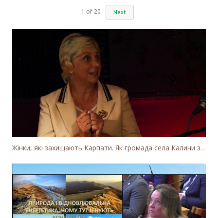
1
of
20
Next
Жінки, які захищають Карпати. Як громада села Калини захищає річку Тересву від забудови МГЕС