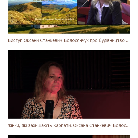
Виступ Оксани Станкевич-Волосянчук про будівництво вітропарків у Закарпатській області
Жінки, які захищають Карпати. Оксана Станкевич Волосянчук про вітряки на високогір'ї Карпат