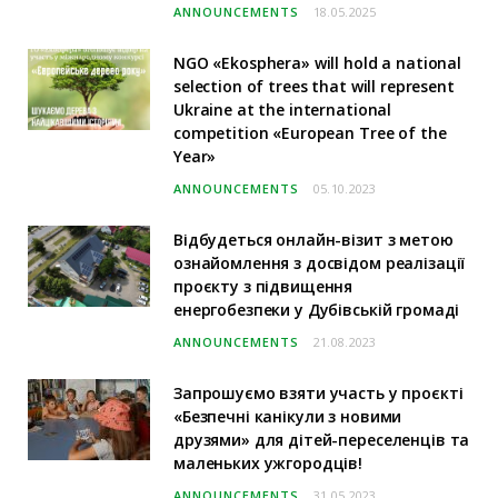
ANNOUNCEMENTS
18.05.2025
NGO «Ekosphera» will hold a national
selection of trees that will represent
Ukraine at the international
competition «European Tree of the
Year»
ANNOUNCEMENTS
05.10.2023
Відбудеться онлайн-візит з метою
ознайомлення з досвідом реалізації
проєкту з підвищення
енергобезпеки у Дубівській громаді
ANNOUNCEMENTS
21.08.2023
Запрошуємо взяти участь у проєкті
«Безпечні канікули з новими
друзями» для дітей-переселенців та
маленьких ужгородців!
ANNOUNCEMENTS
31.05.2023