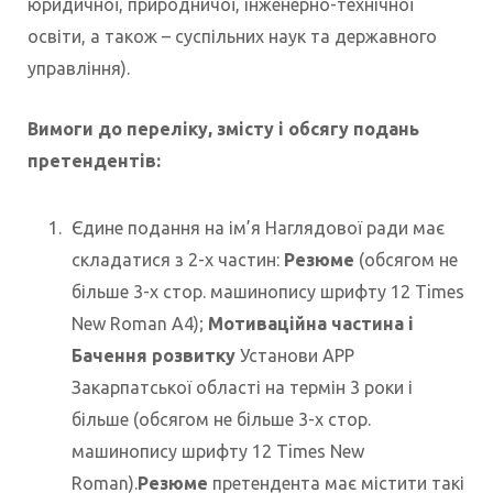
юридичної, природничої, інженерно-технічної
освіти, а також – суспільних наук та державного
управління).
Вимоги до переліку, змісту і обсягу подань
претендентів:
Єдине подання на ім’я Наглядової ради має
складатися з 2-х частин:
Резюме
(обсягом не
більше 3-х стор. машинопису шрифту 12 Times
New Roman A4);
Мотиваційна частина і
Бачення розвитку
Установи АРР
Закарпатської області на термін 3 роки і
більше (обсягом не більше 3-х стор.
машинопису шрифту 12 Times New
Roman).
Резюме
претендента має містити такі