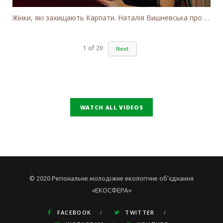
Жінки, які захищають Карпати. Наталія Вишневська про вітряки в Закарпатті та участь громадськості
1
of
20
Next
WATCH ALL VIDEOS
© 2020 Регіональне молодіжне екологічне об’єднання
«ЕКОСФЕРА»
FACEBOOK
TWITTER