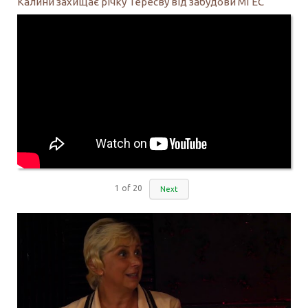
Калини захищає річку Тересву від забудови МГЕС
1
of
20
Next