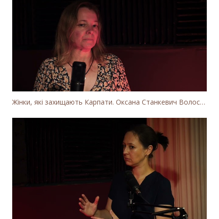
Жінки, які захищають Карпати. Оксана Станкевич Волосянчук про вітряки на високогір'ї Карпат