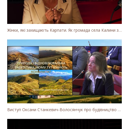
Жінки, які захищають Карпати. Як громада села Калини захищає річку Тересву від забудови МГЕС
Виступ Оксани Станкевич-Волосянчук про будівництво вітропарків у Закарпатській області