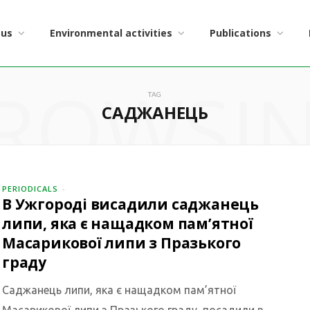
 us
Environmental activities
Publications
ROWSI
TAG
САДЖАНЕЦЬ
PERIODICALS
В Ужгороді висадили саджанець
липи, яка є нащадком пам’ятної
Масарикової липи з Празького
граду
Саджанець липи, яка є нащадком пам’ятної