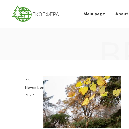
Main page
About
B
25
November
2022