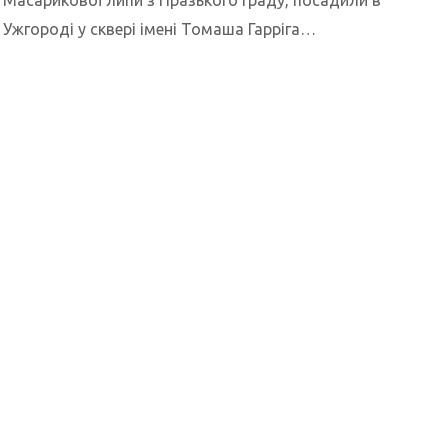
Масарикової липи з Празького граду, посадили в
Ужгороді у сквері імені Томаша Гарріга…