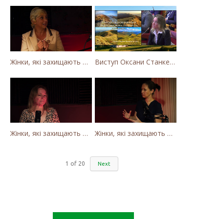
Жінки, які захищають Карпати. Як громада села Калини захищає річку Тересву від забудови МГЕС
Виступ Оксани Станкевич-Волосянчук про будівництво вітропарків у Закарпатській області
Жінки, які захищають Карпати. Оксана Станкевич Волосянчук про вітряки на високогір'ї Карпат
Жінки, які захищають Карпати. Наталія Вишневська про вітряки в Закарпатті та участь громадськості
1
of
20
Next