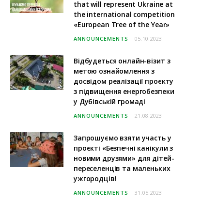
that will represent Ukraine at
the international competition
«European Tree of the Year»
ANNOUNCEMENTS
05.10.2023
Відбудеться онлайн-візит з
метою ознайомлення з
досвідом реалізації проєкту
з підвищення енергобезпеки
у Дубівській громаді
ANNOUNCEMENTS
21.08.2023
Запрошуємо взяти участь у
проєкті «Безпечні канікули з
новими друзями» для дітей-
переселенців та маленьких
ужгородців!
ANNOUNCEMENTS
31.05.2023