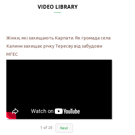
VIDEO LIBRARY
Жінки, які захищають Карпати. Як громада села
Калини захищає річку Тересву від забудови
МГЕС
1
of
20
Next