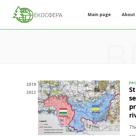
Main page
About
B
PR
2019
S
2022
se
pr
ri
The