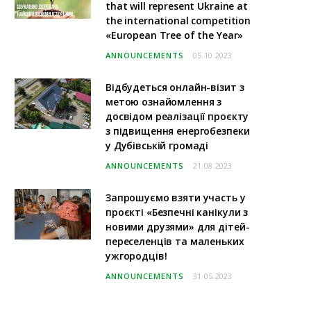
that will represent Ukraine at
the international competition
«European Tree of the Year»
ANNOUNCEMENTS
05.10.2023
Відбудеться онлайн-візит з
метою ознайомлення з
досвідом реалізації проєкту
з підвищення енергобезпеки
у Дубівській громаді
ANNOUNCEMENTS
21.08.2023
Запрошуємо взяти участь у
проєкті «Безпечні канікули з
новими друзями» для дітей-
переселенців та маленьких
ужгородців!
ANNOUNCEMENTS
31.05.2023