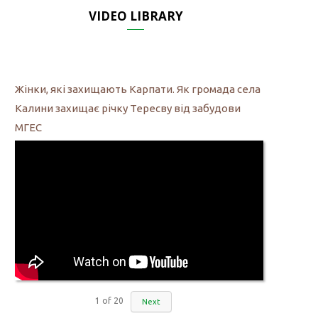
VIDEO LIBRARY
Жінки, які захищають Карпати. Як громада села
Калини захищає річку Тересву від забудови
МГЕС
1
of
20
Next