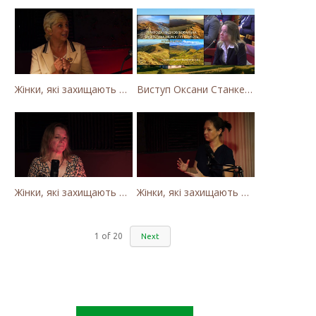
Жінки, які захищають Карпати. Як громада села Калини захищає річку Тересву від забудови МГЕС
Виступ Оксани Станкевич-Волосянчук про будівництво вітропарків у Закарпатській області
Жінки, які захищають Карпати. Оксана Станкевич Волосянчук про вітряки на високогір'ї Карпат
Жінки, які захищають Карпати. Наталія Вишневська про вітряки в Закарпатті та участь громадськості
1
of
20
Next