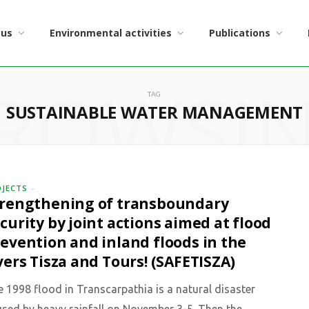
 us
Environmental activities
Publications
ROWSI
TAG
SUSTAINABLE WATER MANAGEMENT
OJECTS
trengthening of transboundary
curity by joint actions aimed at flood
evention and inland floods in the
vers Tisza and Tours! (SAFETISZA)
 1998 flood in Transcarpathia is a natural disaster