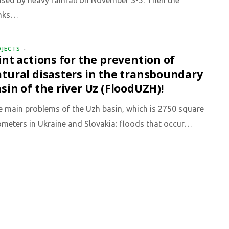
sed by heavy rainfall on November 3-5. Then the
nks…
OJECTS
int actions for the prevention of
tural disasters in the transboundary
sin of the river Uz (FloodUZH)!
 main problems of the Uzh basin, which is 2750 square
ometers in Ukraine and Slovakia: floods that occur…