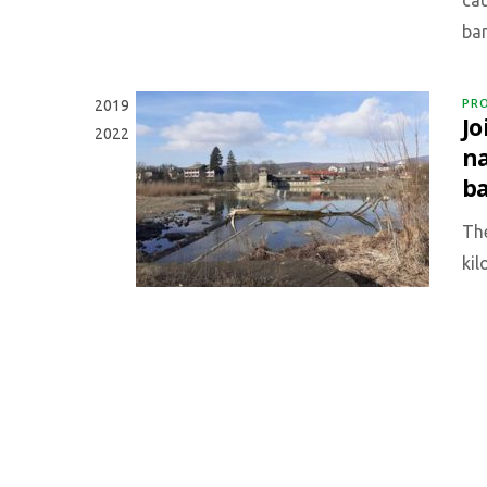
cau
ba
PR
2019
Jo
2022
na
ba
The
kil