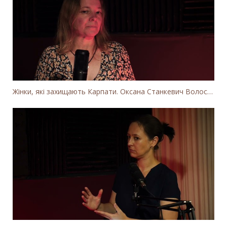
Жінки, які захищають Карпати. Оксана Станкевич Волосянчук про вітряки на високогір'ї Карпат