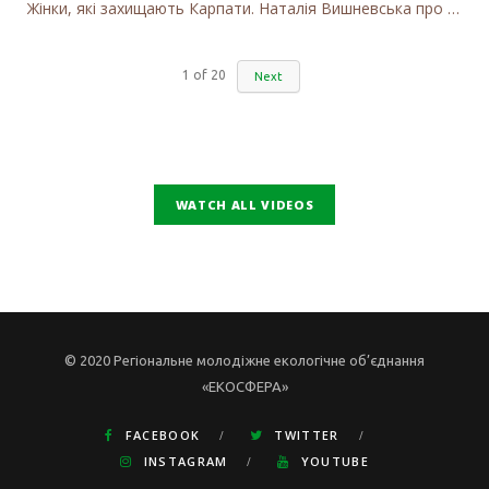
Жінки, які захищають Карпати. Наталія Вишневська про вітряки в Закарпатті та участь громадськості
1
of
20
Next
WATCH ALL VIDEOS
© 2020 Регіональне молодіжне екологічне об’єднання
«ЕКОСФЕРА»
FACEBOOK
TWITTER
INSTAGRAM
YOUTUBE