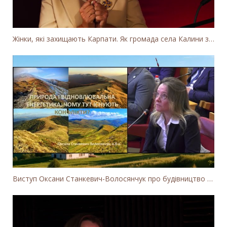
Жінки, які захищають Карпати. Як громада села Калини захищає річку Тересву від забудови МГЕС
Виступ Оксани Станкевич-Волосянчук про будівництво вітропарків у Закарпатській області