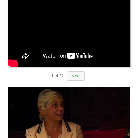
1
of
20
Next