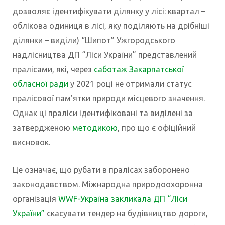
дозволяє ідентифікувати ділянку у лісі: квартал –
облікова одиниця в лісі, яку поділяють на дрібніші
ділянки – виділи) “Шипот” Ужгородського
надлісництва ДП “Ліси України” представлений
пралісами, які, через
саботаж Закарпатської
обласної ради
у 2021 році не отримали статус
пралісової пам’ятки природи місцевого значення.
Однак ці праліси ідентифіковані та виділені за
затвердженою
методикою
, про що є офіційний
висновок.
Це означає, що рубати в пралісах заборонено
законодавством. Міжнародна природоохоронна
організація
WWF-Україна закликала ДП “Ліси
України”
скасувати тендер на будівництво дороги,