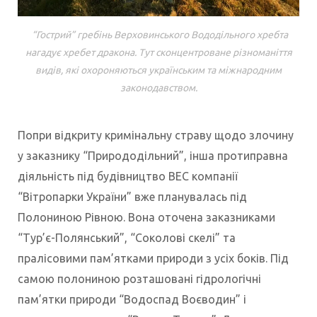
“Гострий” гребінь Верховинського Вододільного хребта
нагадує хребет дракона. Тут сконцентроване різноманіття
видів, які охороняються українським та міжнародним
законодавством.
Попри відкриту кримінальну страву щодо злочину
у заказнику “Природодільний”, інша протиправна
діяльність під будівництво ВЕС компанії
“Вітропарки України” вже планувалась під
Полониною Рівною. Вона оточена заказниками
“Тур’є-Полянський”, “Соколові скелі” та
пралісовими пам’ятками природи з усіх боків. Під
самою полониною розташовані гідрологічні
пам’ятки природи “Водоспад Воєводин” і