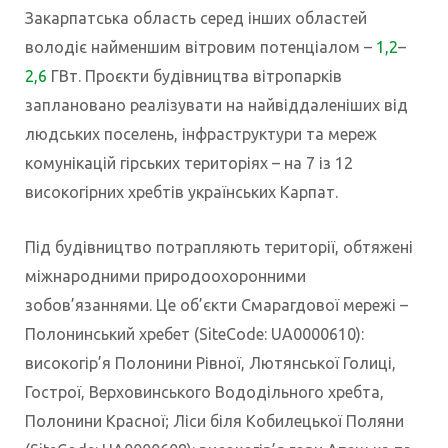
Закарпатська область серед інших областей
володіє найменшим вітровим потенціалом –
1,2
–
2,6
ГВт. Проєкти будівництва вітропарків
заплановано реалізувати на найвіддаленіших від
людських поселень, інфраструктури та мереж
комунікацій гірських територіях – на 7 із 12
високогірних хребтів українських Карпат.
Під будівництво потрапляють території, обтяжені
міжнародними природоохоронними
зобов’язаннями. Це об’єкти Смарагдової мережі –
Полонинський хребет (SiteCode: UA0000610):
високогір’я Полонини Рівної, Лютянської Голиці,
Гострої, Верховинського Вододільного хребта,
Полонини Красної; Ліси біля Кобилецької Поляни