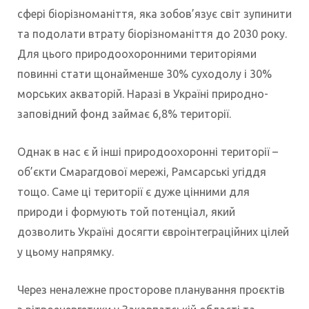
сфері біорізноманіття, яка зобов’язує світ зупинити
та подолати втрату біорізноманіття до 2030 року.
Для цього природоохоронними територіями
повинні стати щонайменше 30% суходолу і 30%
морських акваторій. Наразі в Україні природно-
заповідний фонд займає 6,8% території.
Однак в нас є й інші природоохоронні території –
об’єкти Смарагдової мережі, Рамсарські угіддя
тощо. Саме ці території є дуже цінними для
природи і формують той потенціал, який
дозволить Україні досягти євроінтеграційних цілей
у цьому напрямку.
Через неналежне просторове планування проєктів