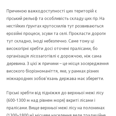
Причиною важкодоступності цих територій є
гірський рельєф та особливість складу цих гір. На
нестійких ґрунтах крутосхилів тут розвиваються
ерозійні процеси, зсуви та селі. Прокласти дороги
тут складно, іноді небезпечно. Саме тому ці
високогірні хребти досі оточені пралісами, бо
організація лісозаготівлі є дорожчою, ніж сама
деревина. З цієї ж причини – це місця зосередження
високого біорізноманіття, яке, у рамках різних
міжнародних зобов’язань держава має зберегти.
Гірські хребти від підніжжя до верхньої межі лісу
(600-1300 м над рівнем моря) вкриті лісами і
пралісами. Вище верхньої межі лісу на полонинах
(1300–1800 м) місцеве населення веде традиційне