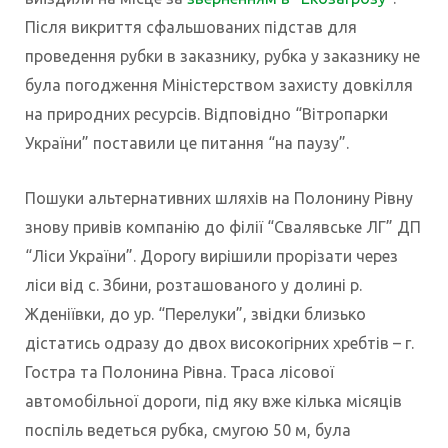
Після викриття сфальшованих підстав для
проведення рубки в заказнику, рубка у заказнику не
була погодження Міністерством захисту довкілля
на природних ресурсів. Відповідно “Вітропарки
України” поставили це питання “на паузу”.
Пошуки альтернативних шляхів на Полонину Рівну
знову привів компанію до філії “Свалявське ЛГ” ДП
“Ліси України”. Дорогу вирішили прорізати через
ліси від с. Збини, розташованого у долині р.
Жденіївки, до ур. “Перелуки”, звідки близько
дістатись одразу до двох високогірних хребтів – г.
Гостра та Полонина Рівна. Траса лісової
автомобільної дороги, під яку вже кілька місяців
поспіль ведеться рубка, смугою 50 м, була