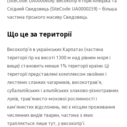
(SiteCode: UA0000608): високогір’я гори Апецька та
Східний Свидовець (SiteCode: UA0000259) – більша
частина гірського масиву Свидовець.
Що це за території
Високогір’я в українських Карпатах (частина
території гір на висоті 1300 м над рівнем моря і
вище) становить менше 1% території країни. Ці
території представлені комплексом хвойних і
листяних сланких чагарників, високотрав’я,
субальпійських і альпійських злаково-різнотравних
луків, трав’янисто-мохової рослинності і
кам’янистих відслонень, які є місцем проживання
численних видів тварин, частина з яких
трапляється лише тут, у високогір’ї.