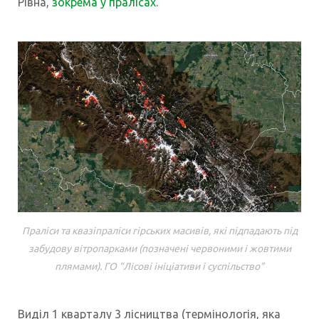
Рівна,
зокрема у пралісах
.
Праліси та квазіпраліси гірських масивів, які підпадають під
забудову вітропарками (позначені червоними і жовтими
плямами). ГО “Лісові ініціативи і суспільство”
Виділ 1 кварталу 3 лісництва (термінологія, яка