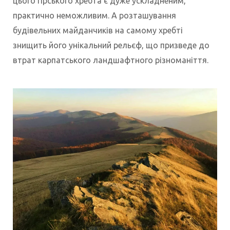
цього гірського хребта є дуже ускладненим,
практично неможливим. А розташування
будівельних майданчиків на самому хребті
знищить його унікальний рельєф, що призведе до
втрат карпатського ландшафтного різноманіття.