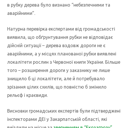
в рубку дерева було визнано “небезпечними та
аварійними”.
Натурна перевірка експертами від громадськості
виявила, що обґрунтування рубки не відповідає
дійсній ситуації – дерева вздовж дороги не є
аварійними, а у місцях планованої рубки виявлені
локалітети рослин з Червоної книги України. Більше
того – розширення дороги у заказнику не лише
знищило б ці локалітети, але й потребувало
зрізання цілих схилів, що повністю б змінило
рельєф і краєвиди.
Висновки громадських експертів були підтверджені
інспекторами ДЕІ у Закарпатській області, які
виїздили на місце за
зверненням в “Екозагрозу”
.