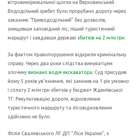
вітровимірювальної щогли на Верховинський
Вододільний хребет було прорубано дорогу через
заказник “Привододільний” без дозволів,
знищивши заповідний ліс, піший туристичний
маршрут і завдавши державі
збитків на 2 млн грн
.
За фактом правопорушення відкрили кримінальну
справу. Через два роки слідства винуватцем
злочину
визнано водія екскаватора
. Суд присудив
йому 5 років ув’язнення, які замінив на 1 рік умовно
і сплату 2 млн грн збитків у бюджет Жденіївської
ТГ. Рекультивацію дороги, відновлення
туристичного маршруту та лісовідновлення
здійснено не було.
Філія Свалявського ЛГ ДП “Ліси України”, з