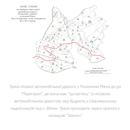
Траса лісової автомобільної дороги з Полонини Рівна до ур.
“Перелуки”, де вона має “зустрітись” із лісовою
автомобільною дорогою, яку будують у Свалявському
надлісництві від с. Збини. Траса проходить через праліси у
лісництві “Шипот”