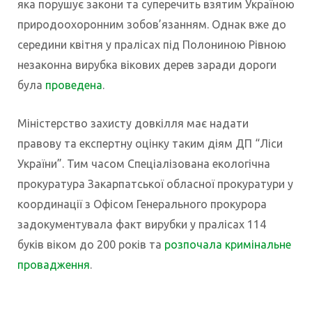
яка порушує закони та суперечить взятим Україною
природоохоронним зобов’язанням. Однак вже до
середини квітня у пралісах під Полониною Рівною
незаконна вирубка вікових дерев заради дороги
була
проведена
.
Міністерство захисту довкілля має надати
правову та експертну оцінку таким діям ДП “Ліси
України”. Тим часом Спеціалізована екологічна
прокуратура Закарпатської обласної прокуратури у
координації з Офісом Генерального прокурора
задокументувала факт вирубки у пралісах 114
буків віком до 200 років та
розпочала кримінальне
провадження
.