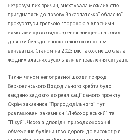
незрозумілих причин, знехтувала можливістю
приєднатись до позову Закарпатської обласної
прокуратури третьою стороною з власними
вимогами щодо відновлення знищеної лісової
ділянки бульдозерною технікою коштом
винуватця. Станом на 2025 рік також не доклала
жодних власних зусиль для виправлення ситуації.
Таким чином непоправної шкоди природі
Верховинського Вододільного хребта було
завдано задовго до реалізації самого проєкту.
Окрім заказника “Природодільного” тут
розташовані заказники “Либохорівський” та
“Пікуй”. Через відповідні природоохоронні
обмеження будівництво дороги до високогір’я