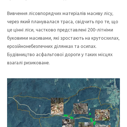
Вивчення лісовпорядчих матеріалів масиву лісу,
через який планувалася траса, свідчить про те, що
це цінні ліси, частково представлені 200-літніми
буковими масивами, які зростають на крутосхилах,
ерозійнонебезпечних ділянках та осипах.
Будівництво асфальтової дороги у таких місцях
взагалі ризиковане.