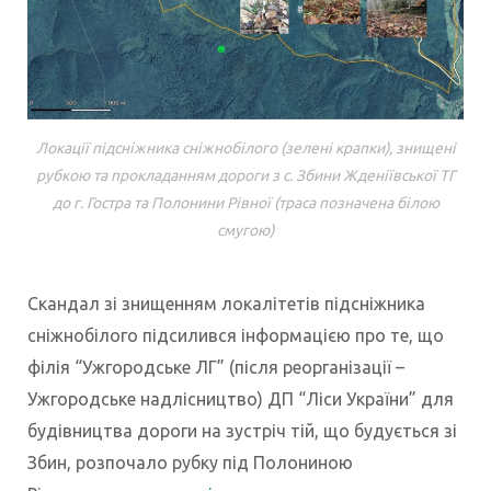
Локації підсніжника сніжнобілого (зелені крапки), знищені
рубкою та прокладанням дороги з с. Збини Жденіївської ТГ
до г. Гостра та Полонини Рівної (траса позначена білою
смугою)
Скандал зі знищенням локалітетів підсніжника
сніжнобілого підсилився інформацією про те, що
філія “Ужгородське ЛГ” (після реорганізації –
Ужгородське надлісництво) ДП “Ліси України” для
будівництва дороги на зустріч тій, що будується зі
Збин, розпочало рубку під Полониною