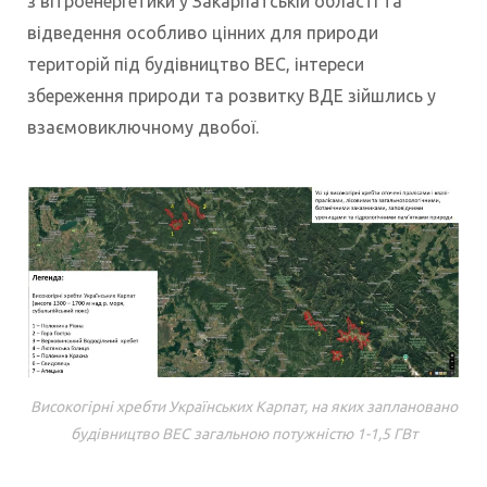
з вітроенергетики у Закарпатській області та
відведення особливо цінних для природи
територій під будівництво ВЕС, інтереси
збереження природи та розвитку ВДЕ зійшлись у
взаємовиключному двобої.
Високогірні хребти Українських Карпат, на яких заплановано
будівництво ВЕС загальною потужністю 1-1,5 ГВт