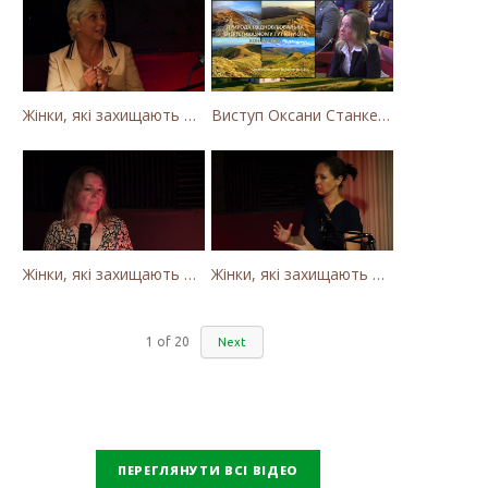
Жінки, які захищають Карпати. Як громада села Калини захищає річку Тересву від забудови МГЕС
Виступ Оксани Станкевич-Волосянчук про будівництво вітропарків у Закарпатській області
Жінки, які захищають Карпати. Оксана Станкевич Волосянчук про вітряки на високогір'ї Карпат
Жінки, які захищають Карпати. Наталія Вишневська про вітряки в Закарпатті та участь громадськості
1
of
20
Next
ПЕРЕГЛЯНУТИ ВСІ ВІДЕО