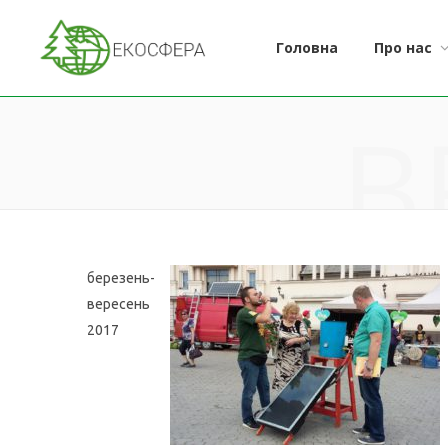
Головна
Про нас
B
березень-
вересень
2017