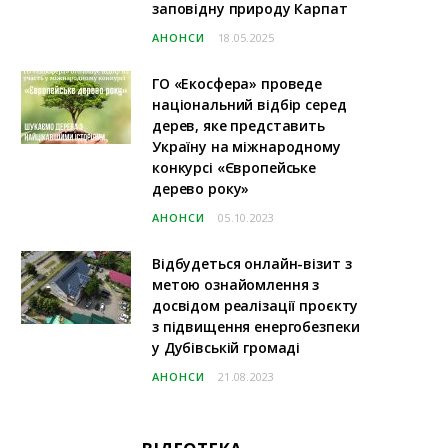
заповідну природу Карпат
АНОНСИ
18.05.2025
ГО «Екосфера» проведе
національний відбір серед
дерев, яке представить
Україну на міжнародному
конкурсі «Європейське
дерево року»
АНОНСИ
05.10.2023
Відбудеться онлайн-візит з
метою ознайомлення з
досвідом реалізації проєкту
з підвищення енергобезпеки
у Дубівській громаді
АНОНСИ
21.08.2023