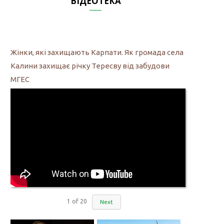
ВІДЕОТЕКА
Жінки, які захищають Карпати. Як громада села
Калини захищає річку Тересву від забудови
МГЕС
1
of
20
Next