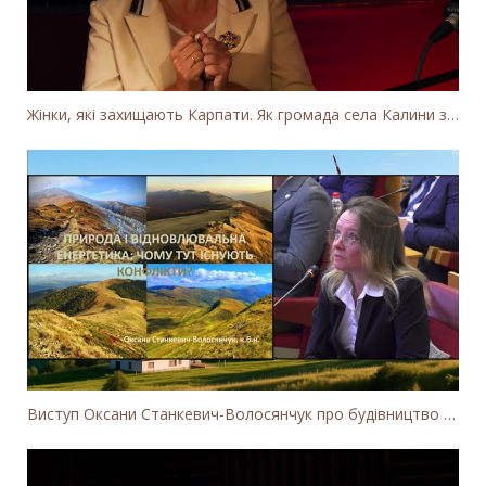
Жінки, які захищають Карпати. Як громада села Калини захищає річку Тересву від забудови МГЕС
Виступ Оксани Станкевич-Волосянчук про будівництво вітропарків у Закарпатській області