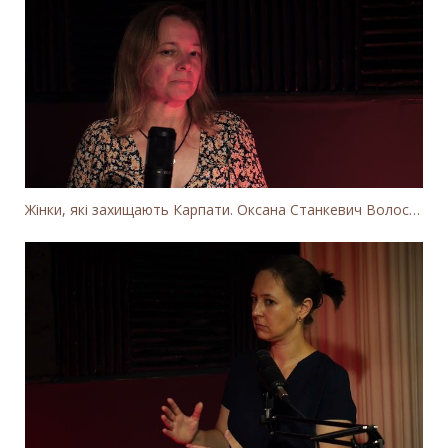
Жінки, які захищають Карпати. Оксана Станкевич Волосянчук про вітряки на високогір'ї Карпат