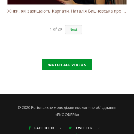
Жінки, які захищають Карпати. Наталія Вишневська про вітряки в Закарпатті та участь громадськості
1
of
20
Next
WATCH ALL VIDEOS
© 2020 Регіональне молодіжне екологічне об’єднання
«ЕКОСФЕРА»
FACEBOOK
TWITTER