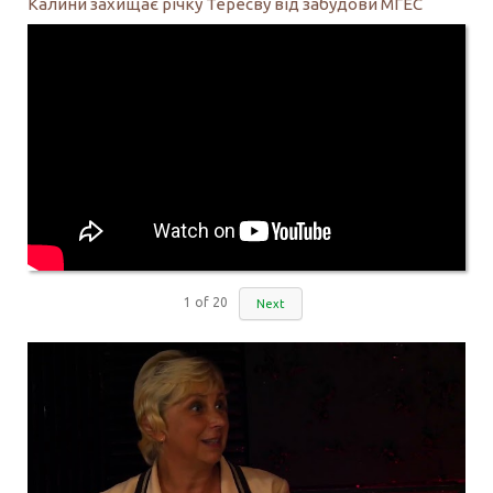
Калини захищає річку Тересву від забудови МГЕС
1
of
20
Next