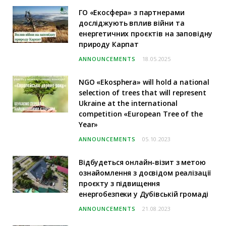
ГО «Екосфера» з партнерами
досліджують вплив війни та
енергетичних проєктів на заповідну
природу Карпат
ANNOUNCEMENTS
18.05.2025
NGO «Ekosphera» will hold a national
selection of trees that will represent
Ukraine at the international
competition «European Tree of the
Year»
ANNOUNCEMENTS
05.10.2023
Відбудеться онлайн-візит з метою
ознайомлення з досвідом реалізації
проєкту з підвищення
енергобезпеки у Дубівській громаді
ANNOUNCEMENTS
21.08.2023