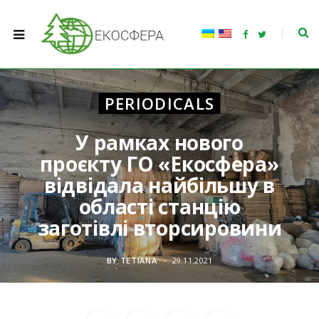
F
T
a
w
c
i
e
t
b
t
o
e
o
r
PERIODICALS
k
У рамках нового
проєкту ГО «Екосфера»
відвідала найбільшу в
області станцію
заготівлі вторсировини
BY
TETIANA
29.11.2021