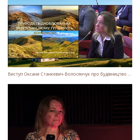
Виступ Оксани Станкевич-Волосянчук про будівництво вітропарків у Закарпатській області