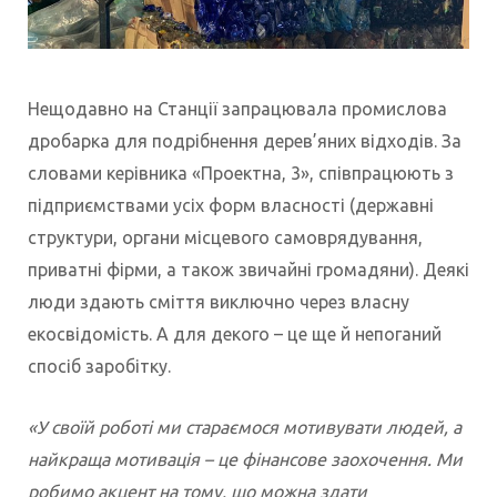
Нещодавно на Станції запрацювала промислова
дробарка для подрібнення дерев’яних відходів. За
словами керівника «Проектна, 3», співпрацюють з
підприємствами усіх форм власності (державні
структури, органи місцевого самоврядування,
приватні фірми, а також звичайні громадяни). Деякі
люди здають сміття виключно через власну
екосвідомість. А для декого – це ще й непоганий
спосіб заробітку.
«У своїй роботі ми стараємося мотивувати людей, а
найкраща мотивація – це фінансове заохочення. Ми
робимо акцент на тому, що можна здати