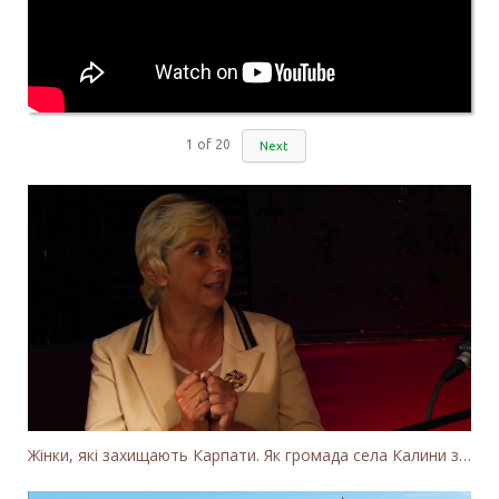
1
of
20
Next
Жінки, які захищають Карпати. Як громада села Калини захищає річку Тересву від забудови МГЕС