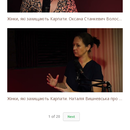
Жінки, які захищають Карпати. Оксана Станкевич Волосянчук про вітряки на високогір'ї Карпат
Жінки, які захищають Карпати. Наталія Вишневська про вітряки в Закарпатті та участь громадськості
1
of
20
Next