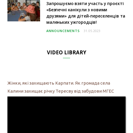
Запрошуємо взяти участь у проєкті
«Безпечні канікули з новими
друзями» для дітей-переселенців та
маленьких ужгородців!
ANNOUNCEMENTS
31.05.2023
VIDEO LIBRARY
Жінки, які захищають Карпати. Як громада села
Калини захищає річку Тересву від забудови МГЕС