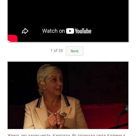
1
of
20
Next
Жінки, які захищають Карпати. Як громада села Калини захищає річку Тересву від забудови МГЕС