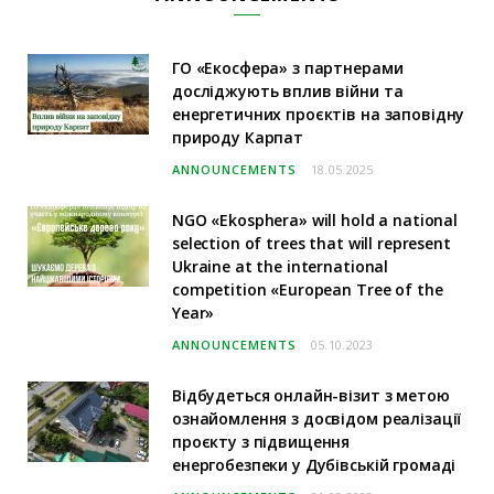
ГО «Екосфера» з партнерами
досліджують вплив війни та
енергетичних проєктів на заповідну
природу Карпат
ANNOUNCEMENTS
18.05.2025
NGO «Ekosphera» will hold a national
selection of trees that will represent
Ukraine at the international
competition «European Tree of the
Year»
ANNOUNCEMENTS
05.10.2023
Відбудеться онлайн-візит з метою
ознайомлення з досвідом реалізації
проєкту з підвищення
енергобезпеки у Дубівській громаді