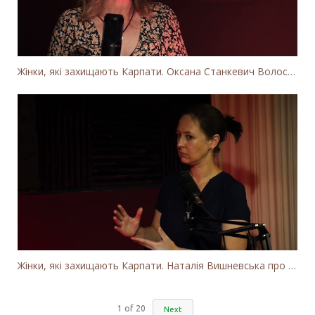
Жінки, які захищають Карпати. Оксана Станкевич Волосянчук про вітряки на високогір'ї Карпат
Жінки, які захищають Карпати. Наталія Вишневська про вітряки в Закарпатті та участь громадськості
1
of
20
Next