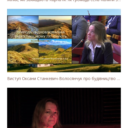
Виступ Оксани Станкевич-Волосянчук про будівництво вітропарків у Закарпатській області