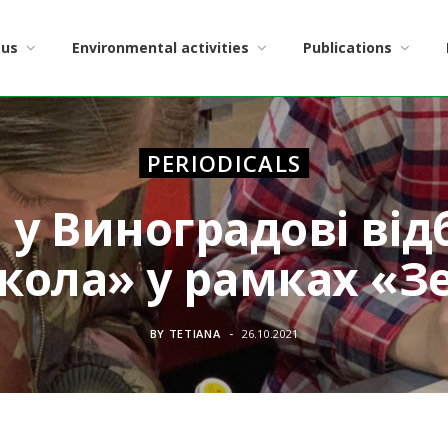
 us
Environmental activities
Publications
PERIODICALS
 у Виноградові від
кола» у рамках «З
BY
TETIANA
26.10.2021