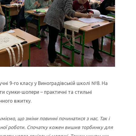
учні 9-го класу у Виноградівській школі №8. На
ти сумки-шопери – практичні та стильні
нного вжитку.
міємо, що зміни повинні починатися з нас. Так і
ної роботи. Спочатку кожен вишив торбинку для
увати через соціальні мережі. Таким чином ми