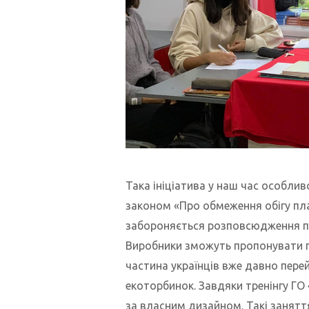
Така ініціатива у наш час особливо
законом «Про обмеження обігу плас
забороняється розповсюдження пл
Виробники зможуть пропонувати 
частина українців вже давно пере
екоторбинок. Завдяки тренінгу Г
за власним дизайном. Такі заняття