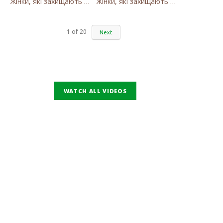
Жінки, які захищають Карпати. Оксана Станкевич Волосянчук про вітряки на високогір'ї Карпат
Жінки, які захищають Карпати. Наталія Вишневська про вітряки в Закарпатті та участь громадськості
1
of
20
Next
WATCH ALL VIDEOS