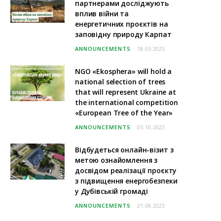
партнерами досліджують
вплив війни та
енергетичних проєктів на
заповідну природу Карпат
ANNOUNCEMENTS
18.05.2025
NGO «Ekosphera» will hold a
national selection of trees
that will represent Ukraine at
the international competition
«European Tree of the Year»
ANNOUNCEMENTS
05.10.2023
Відбудеться онлайн-візит з
метою ознайомлення з
досвідом реалізації проєкту
з підвищення енергобезпеки
у Дубівській громаді
ANNOUNCEMENTS
21.08.2023