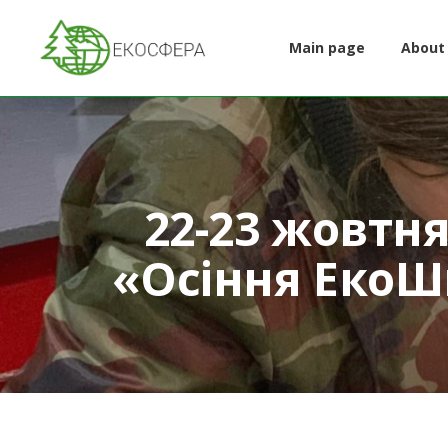
Main page
About
22-23 жовтня
«Осіння ЕкоШ