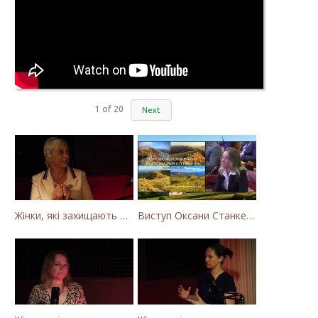
1
of
20
Next
Жінки, які захищають Карпати. Як громада села Калини захищає річку Тересву від забудови МГЕС
Виступ Оксани Станкевич-Волосянчук про будівництво вітропарків у Закарпатській області