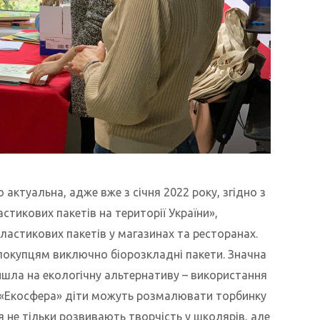
 актуальна, адже вже з січня 2022 року, згідно з
тикових пакетів на території України»,
астикових пакетів у магазинах та ресторанах.
покупцям виключно біорозкладні пакети.
Значна
йшла на екологічну альтернативу – використання
О «Екосфера» діти можуть розмалювати торбинку
 не тільки розвивають творчість у школярів, але