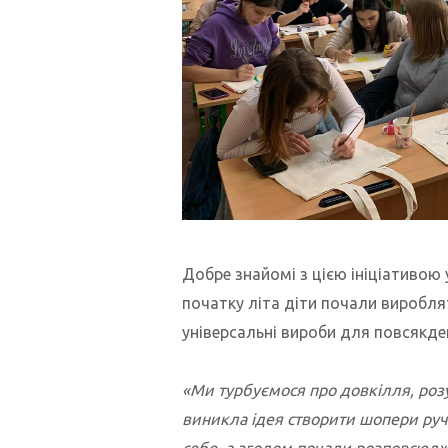
Добре знайомі з цією ініціативою 
початку літа діти почали виробля
універсальні вироби для повсякде
«Ми турбуємося про довкілля, розу
виникла ідея створити шопери руч
себе, а згодом почали розповсюдж