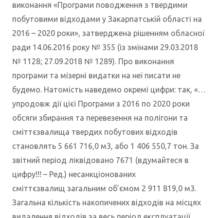
виконання «Програми поводження з твердими
побутовими відходами у Закарпатській області на
2016 – 2020 роки», затверджена рішенням обласної
ради 14.06.2016 року № 355 (із змінами 29.03.2018
№ 1128; 27.09.2018 № 1289). Про виконання
програми та мізерні видатки на неї писати не
будемо. Натомість наведемо окремі цифри: так, «…
упродовж дії цієї Програми з 2016 по 2020 роки
обсяги збирання та перевезення на полігони та
сміттєзвалища твердих побутових відходів
становлять 5 661 716,0 м3, або 1 406 550,7 тон. За
звітний період ліквідовано 7671 (вдумайтеся в
цифру!!! – Ред.) несанкціонованих
сміттєзвалищ загальним об’ємом 2 911 819,0 м3.
Загальна кількість накопичених відходів на місцях
видалення відходів за весь період експлуатації