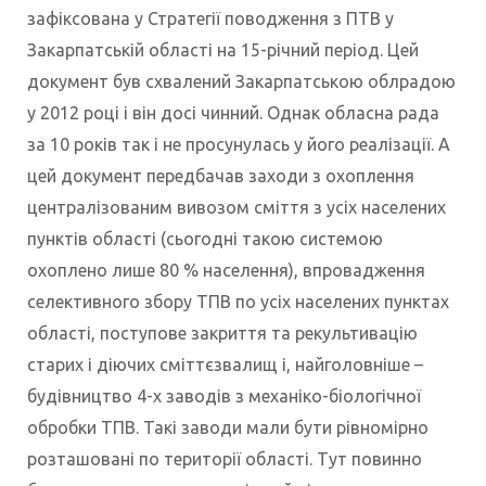
зафіксована у Стратегії поводження з ПТВ у
Закарпатській області на 15-річний період. Цей
документ був схвалений Закарпатською облрадою
у 2012 році і він досі чинний. Однак обласна рада
за 10 років так і не просунулась у його реалізації. А
цей документ передбачав заходи з охоплення
централізованим вивозом сміття з усіх населених
пунктів області (сьогодні такою системою
охоплено лише 80 % населення), впровадження
селективного збору ТПВ по усіх населених пунктах
області, поступове закриття та рекультивацію
старих і діючих сміттєзвалищ і, найголовніше –
будівництво 4-х заводів з механіко-біологічної
обробки ТПВ. Такі заводи мали бути рівномірно
розташовані по території області. Тут повинно