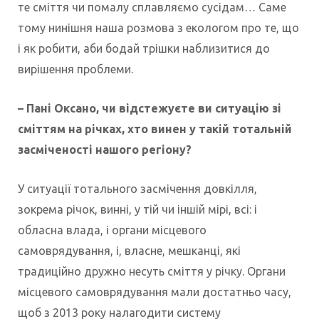
те сміття чи помалу сплавляємо сусідам… Саме
тому нинішня наша розмова з екологом про те, що
і як робити, аби бодай трішки наблизитися до
вирішення проблеми.
– Пані Оксано, чи відстежуєте ви ситуацію зі
сміттям на річках, хто винен у такій тотальній
засміченості нашого регіону?
У ситуації тотального засмічення довкілля,
зокрема річок, винні, у тій чи іншій мірі, всі: і
обласна влада, і органи місцевого
самоврядування, і, власне, мешканці, які
традиційно дружно несуть сміття у річку. Органи
місцевого самоврядування мали достатньо часу,
щоб з 2013 року налагодити систему