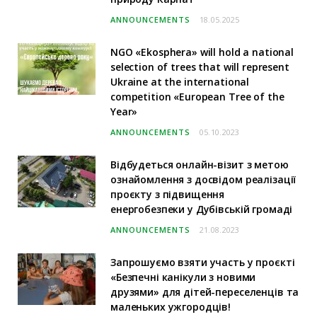
ANNOUNCEMENTS
18.05.2025
NGO «Ekosphera» will hold a national
selection of trees that will represent
Ukraine at the international
competition «European Tree of the
Year»
ANNOUNCEMENTS
05.10.2023
Відбудеться онлайн-візит з метою
ознайомлення з досвідом реалізації
проєкту з підвищення
енергобезпеки у Дубівській громаді
ANNOUNCEMENTS
21.08.2023
Запрошуємо взяти участь у проєкті
«Безпечні канікули з новими
друзями» для дітей-переселенців та
маленьких ужгородців!