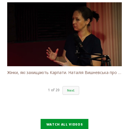
Жінки, які захищають Карпати. Наталія Вишневська про вітряки в Закарпатті та участь громадськості
1
of
20
Next
WATCH ALL VIDEOS