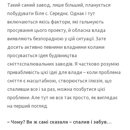
Такий самий завод, лише більший, планується
побудувати біля с. Середнє. Однак і тут
включаються якісь фактори, які гальмують
просування цього проекту, й обласна влада
виявляють безпорадною у цій ситуації. Зате
досить активно певними владними колами
просувається ідея будівництва
сміттєспалювальних заводів. Я частково розумію
привабливість цієї ідеї для влади – коли проблема
сміття є масштабною, створюється ілюзія, що
спаливши все і за раз, можна позбутися цієї
проблеми. Але тут не все так просто, як виглядає
на перший погляд.
– Чому? Ви ж самі сказали – спалив і забув…