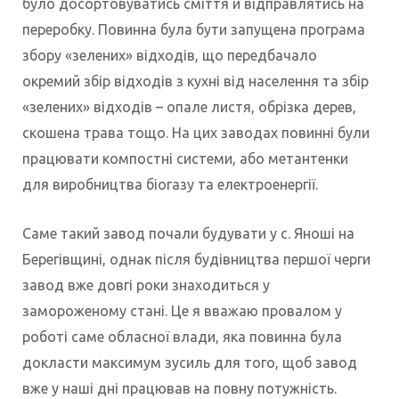
було досортовуватись сміття й відправлятись на
переробку. Повинна була бути запущена програма
збору «зелених» відходів, що передбачало
окремий збір відходів з кухні від населення та збір
«зелених» відходів – опале листя, обрізка дерев,
скошена трава тощо. На цих заводах повинні були
працювати компостні системи, або метантенки
для виробництва біогазу та електроенергії.
Саме такий завод почали будувати у с. Яноші на
Берегівщині, однак після будівництва першої черги
завод вже довгі роки знаходиться у
замороженому стані. Це я вважаю провалом у
роботі саме обласної влади, яка повинна була
докласти максимум зусиль для того, щоб завод
вже у наші дні працював на повну потужність.