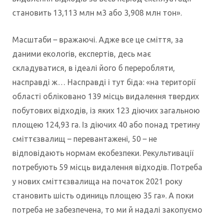
становить 13,113 млн м3 або 3,908 млн тон».
Масштаби – вражаючі. Адже все це сміття, за
даними екологів, експертів, десь має
складуватися, в ідеалі його б переробляти,
насправді ж… Насправді і тут біда: «на території
області обліковано 139 місць видалення твердих
побутових відходів, із яких 123 діючих загальною
площею 124,93 га. Із діючих 40 або понад третину
сміттєзвалищ – перевантажені, 50 – не
відповідають нормам екобезпеки. Рекультивації
потребують 59 місць видалення відходів. Потреба
у нових сміттєзвалища на початок 2021 року
становить шість одиниць площею 35 га». А поки
потреба не забезпечена, то ми й надалі закопуємо