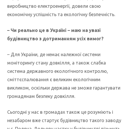
виробництво електроенергії, довели свою
економічну успішність та екологічну безпечність.
– Чи реально це в Україні – маю на увазі
будівництво з дотриманням усіх вимог?
– Для України, де немає належної системи
моніторингу стану довкілля, а також слабка
система державного екологічного контролю,
сміттєспалювання є великим екологічним
викликом, оскільки держава не зможе гарантувати
громадянам безпеку довкілля.
Сьогодні у нас в громадах також це розуміють і
незабаром вже стартує будівництво такого заводу
у с. Поляна. Дольову частку у будівництві візьмуть