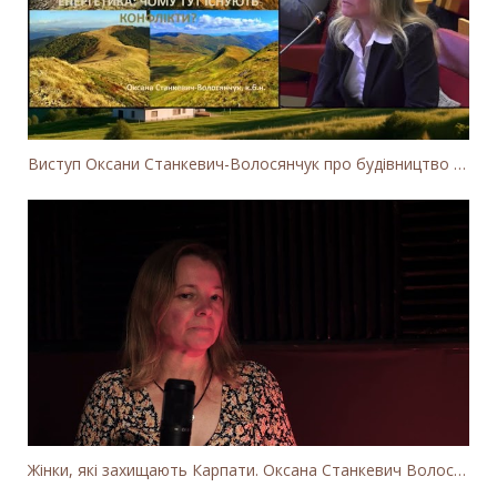
Виступ Оксани Станкевич-Волосянчук про будівництво вітропарків у Закарпатській області
Жінки, які захищають Карпати. Оксана Станкевич Волосянчук про вітряки на високогір'ї Карпат