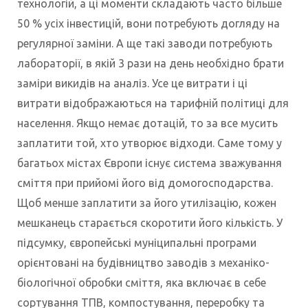
технологій, а ці моменти складають часто більше
50 % усіх інвестицій, вони потребують догляду на
регулярної заміни. А ще такі заводи потребують
лабораторії, в якій 3 рази на день необхідно брати
заміри викидів на аналіз. Усе це витрати і ці
витрати відображаються на тарифній політиці для
населення. Якщо немає дотацій, то за все мусить
заплатити той, хто утворює відходи. Саме тому у
багатьох містах Європи існує система зважування
сміття при прийомі його від домогосподарства.
Щоб менше заплатити за його утилізацію, кожен
мешканець старається скоротити його кількість. У
підсумку, європейські муніципальні програми
орієнтовані на будівництво заводів з механіко-
біологічної обробки сміття, яка включає в себе
сортування ТПВ, компостування, переробку та