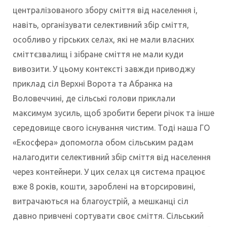
централізованого збору сміття від населення і,
навіть, організувати селективний збір сміття,
особливо у гірських селах, які не мали власних
сміттєзвалищ і зібране сміття не мали куди
вивозити. У цьому контексті завжди приводжу
приклад сіл Верхні Ворота та Абранка на
Воловеччині, де сільські голови приклали
максимум зусиль, щоб зробити береги річок та інше
середовище свого існування чистим. Тоді наша ГО
«Екосфера» допомогла обом сільським радам
налагодити селективний збір сміття від населення
через контейнери. У цих селах ця система працює
вже 8 років, кошти, зароблені на вторсировині,
витрачаються на благоустрій, а мешканці сіл
давно привчені сортувати своє сміття. Сільський