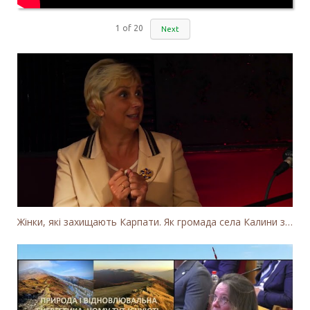
1
of
20
Next
Жінки, які захищають Карпати. Як громада села Калини захищає річку Тересву від забудови МГЕС