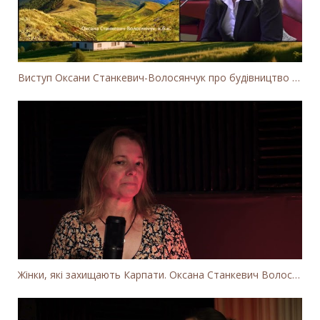
Виступ Оксани Станкевич-Волосянчук про будівництво вітропарків у Закарпатській області
Жінки, які захищають Карпати. Оксана Станкевич Волосянчук про вітряки на високогір'ї Карпат