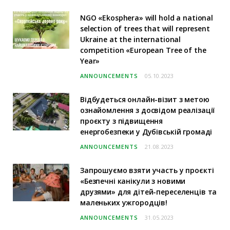
NGO «Ekosphera» will hold a national
selection of trees that will represent
Ukraine at the international
competition «European Tree of the
Year»
ANNOUNCEMENTS
05.10.2023
Відбудеться онлайн-візит з метою
ознайомлення з досвідом реалізації
проєкту з підвищення
енергобезпеки у Дубівській громаді
ANNOUNCEMENTS
21.08.2023
Запрошуємо взяти участь у проєкті
«Безпечні канікули з новими
друзями» для дітей-переселенців та
маленьких ужгородців!
ANNOUNCEMENTS
31.05.2023