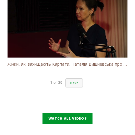
Жінки, які захищають Карпати. Наталія Вишневська про вітряки в Закарпатті та участь громадськості
1
of
20
Next
WATCH ALL VIDEOS