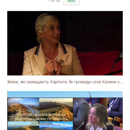
1
of
20
Next
Жінки, які захищають Карпати. Як громада села Калини захищає річку Тересву від забудови МГЕС