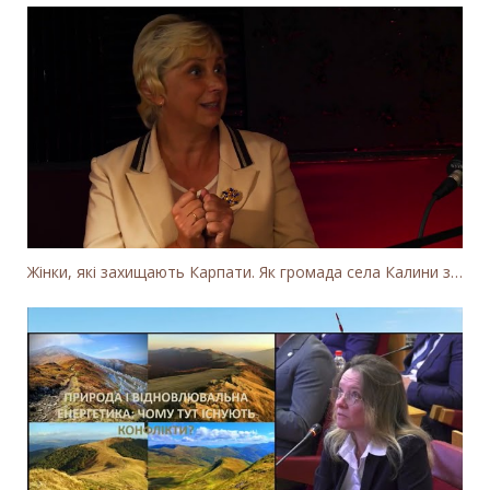
Жінки, які захищають Карпати. Як громада села Калини захищає річку Тересву від забудови МГЕС