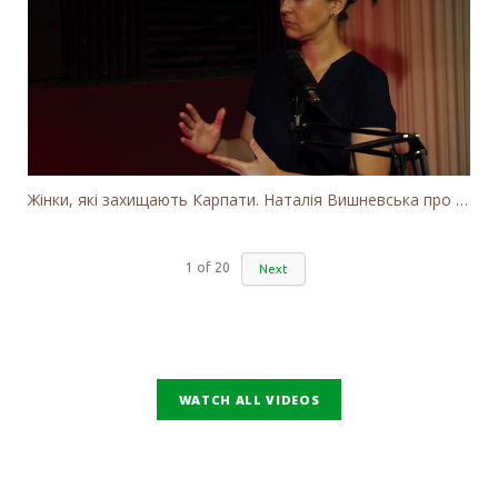
Жінки, які захищають Карпати. Наталія Вишневська про вітряки в Закарпатті та участь громадськості
1
of
20
Next
WATCH ALL VIDEOS