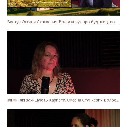
Виступ Оксани Станкевич-Волосянчук про будівництво вітропарків у Закарпатській області
Жінки, які захищають Карпати. Оксана Станкевич Волосянчук про вітряки на високогір'ї Карпат