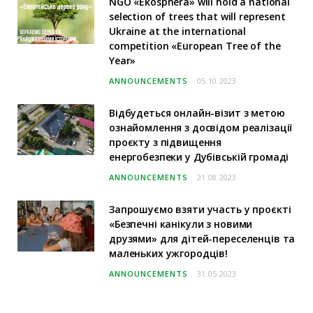
NGO «Ekosphera» will hold a national
selection of trees that will represent
Ukraine at the international
competition «European Tree of the
Year»
ANNOUNCEMENTS
05.10.2023
Відбудеться онлайн-візит з метою
ознайомлення з досвідом реалізації
проєкту з підвищення
енергобезпеки у Дубівській громаді
ANNOUNCEMENTS
21.08.2023
Запрошуємо взяти участь у проєкті
«Безпечні канікули з новими
друзями» для дітей-переселенців та
маленьких ужгородців!
ANNOUNCEMENTS
31.05.2023