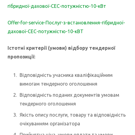
гібридної-дахової-СЕС-потужністю-10-кВт
Offer-for-service-Послуг-з-встановлення-гібридної-
дахової-СЕС-потужністю-10-кВТ
Істотні критерії (умови) відбору тендерної
пропозиції:
Відповідність учасника кваліфікаційним
вимогам тендерного оголошення
Відповідність поданих документів умовам
тендерного оголошення
Якість опису послуги, товару та відповідність
очікуванням організатора
Прийнятна ціна, умови оплати та умови