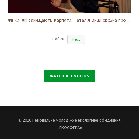
Жінки, які захищають Карпати. Наталія Вишневська про вітряки в Закарпатті та участь громадськості
1
of
20
Next
WATCH ALL VIDEOS
© 2020 Регіональне молодіжне екологічне об’єднання
«ЕКОСФЕРА»