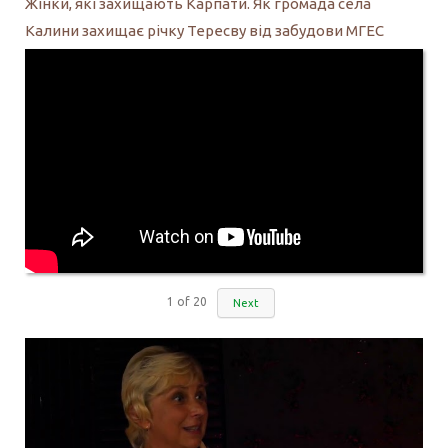
Жінки, які захищають Карпати. Як громада села
Калини захищає річку Тересву від забудови МГЕС
1
of
20
Next