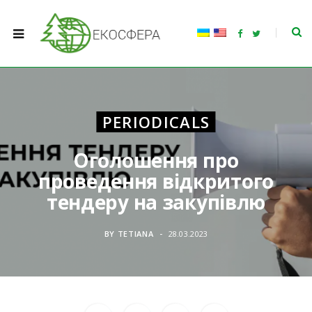
F
T
a
w
c
i
e
t
b
t
o
e
o
r
k
PERIODICALS
Оголошення про
проведення відкритого
тендеру на закупівлю
BY
TETIANA
28.03.2023