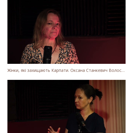
Жінки, які захищають Карпати. Оксана Станкевич Волосянчук про вітряки на високогір'ї Карпат