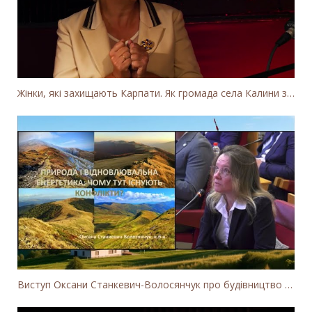
Жінки, які захищають Карпати. Як громада села Калини захищає річку Тересву від забудови МГЕС
Виступ Оксани Станкевич-Волосянчук про будівництво вітропарків у Закарпатській області