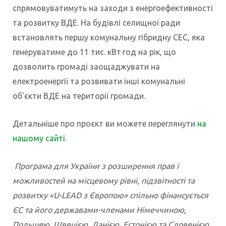
спрямовуватимуть на заходи з енергоефективності
та розвитку ВДЕ. На будівлі селищної ради
встановлять першу комунальну гібридну СЕС, яка
генеруватиме до 11 тис. кВт·год на рік, що
дозволить громаді заощаджувати на
електроенергії та розвивати інші комунальні
об’єкти ВДЕ на території громади.
Детальніше про проєкт ви можете переглянути
на
нашому сайті
.
Програма для України з розширення прав і
можливостей на місцевому рівні, підзвітності та
розвитку «U-LEAD з Європою» спільно фінансується
ЄС та його державами-членами Німеччиною,
Польщею, Швецією, Данією, Естонією та Словенією