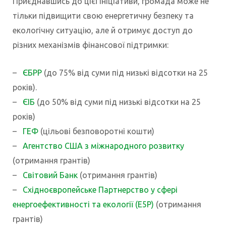
Приєднавшись до цієї ініціативи, громада може не
тільки підвищити свою енергетичну безпеку та
екологічну ситуацію, але й отримує доступ до
різних механізмів фінансової підтримки:
–
ЄБРР
(до 75% від суми під низькі відсотки на 25
років).
–
ЄІБ
(до 50% від суми під низькі відсотки на 25
років)
–
ГЕФ
(цільові безповоротні кошти)
–
Агентство США з міжнародного розвитку
(отримання грантів)
–
Світовий Банк
(отримання грантів)
–
Східноєвропейське Партнерство у сфері
енергоефективності та екології (E5P)
(отримання
грантів)