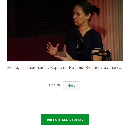
Жінки, які захищають Карпати. Наталія Вишневська про вітряки в Закарпатті та участь громадськості
1
of
20
Next
WATCH ALL VIDEOS