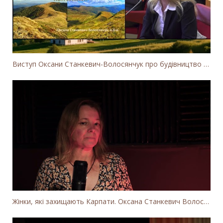
Виступ Оксани Станкевич-Волосянчук про будівництво вітропарків у Закарпатській області
Жінки, які захищають Карпати. Оксана Станкевич Волосянчук про вітряки на високогір'ї Карпат