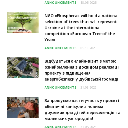
ANNOUNCEMENTS
18.05.2025
NGO «Ekosphera» will hold a national
selection of trees that will represent
Ukraine at the international
competition «European Tree of the
Year»
ANNOUNCEMENTS
05.10.2023
Відбудеться онлайн-візит з метою
ознайомлення з досвідом реалізації
проєкту з підвищення
енергобезпеки у Дубівській громаді
ANNOUNCEMENTS
21.08.2023
Запрошуємо взяти участь у проєкті
«Безпечні канікули з новими
друзями» для дітей-переселенців та
маленьких ужгородців!
ANNOUNCEMENTS
31.05.2023