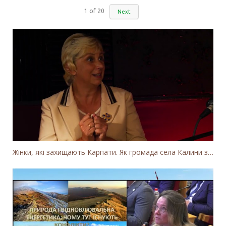
1
of
20
Next
Жінки, які захищають Карпати. Як громада села Калини захищає річку Тересву від забудови МГЕС