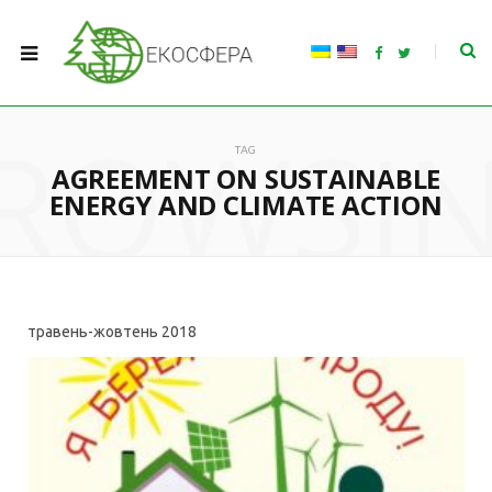
F
T
a
w
c
i
e
t
b
t
ROWSI
o
e
o
r
TAG
k
AGREEMENT ON SUSTAINABLE
ENERGY AND CLIMATE ACTION
травень-жовтень
2018