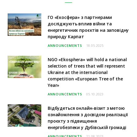
ГО «Екосфера» з партнерами
досліджують вплив війни та
енергетичних проєктів на заповідну
природу Карпат
ANNOUNCEMENTS
18.05.2025
NGO «Ekosphera» will hold a national
selection of trees that will represent
Ukraine at the international
competition «European Tree of the
Year»
ANNOUNCEMENTS
05.10.2023
Відбудеться онлайн-візит з метою
ознайомлення з досвідом реалізації
проєкту з підвищення
енергобезпеки у Дубівській громаді
ANNOUNCEMENTS
21.08.2023