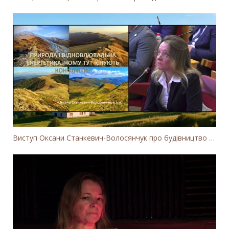
Виступ Оксани Станкевич-Волосянчук про будівництво вітропарків у Закарпатській області