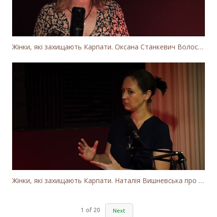
Жінки, які захищають Карпати. Оксана Станкевич Волосянчук про вітряки на високогір'ї Карпат
Жінки, які захищають Карпати. Наталія Вишневська про вітряки в Закарпатті та участь громадськості
1
of
20
Next