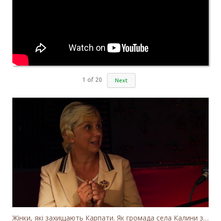
1
of
20
Next
Жінки, які захищають Карпати. Як громада села Калини захищає річку Тересву від забудови МГЕС