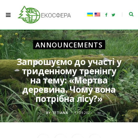
F
T
a
w
c
i
e
t
b
t
o
e
o
r
ANNOUNCEMENTS
k
Запрошуємо до участі у
триденному тренінгу
на тему: «Мертва
деревина. Чому вона
потрібна лісу?»
BY
TETIANA
17.09.2021