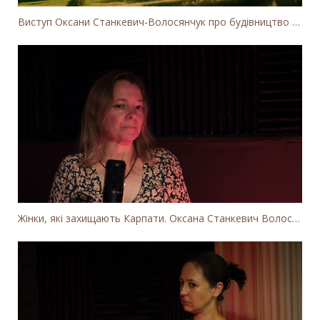
Виступ Оксани Станкевич-Волосянчук про будівництво вітропарків у Закарпатській області
Жінки, які захищають Карпати. Оксана Станкевич Волосянчук про вітряки на високогір'ї Карпат