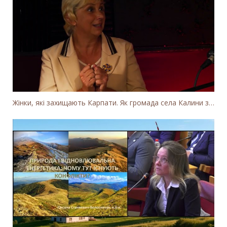
Жінки, які захищають Карпати. Як громада села Калини захищає річку Тересву від забудови МГЕС