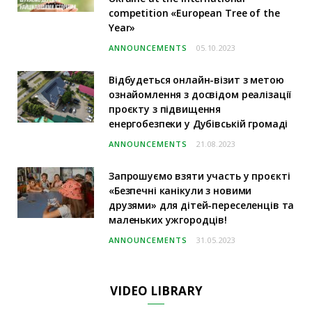
competition «European Tree of the
Year»
ANNOUNCEMENTS
05.10.2023
Відбудеться онлайн-візит з метою
ознайомлення з досвідом реалізації
проєкту з підвищення
енергобезпеки у Дубівській громаді
ANNOUNCEMENTS
21.08.2023
Запрошуємо взяти участь у проєкті
«Безпечні канікули з новими
друзями» для дітей-переселенців та
маленьких ужгородців!
ANNOUNCEMENTS
31.05.2023
VIDEO LIBRARY