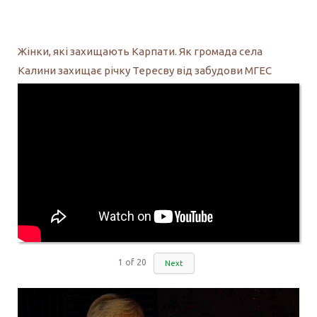
Жінки, які захищають Карпати. Як громада села
Калини захищає річку Тересву від забудови МГЕС
1
of
20
Next