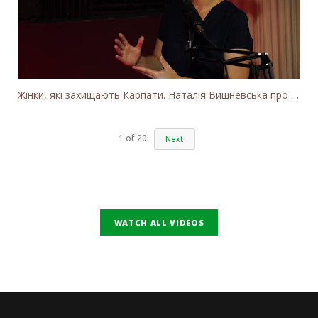
Жінки, які захищають Карпати. Наталія Вишневська про вітряки в Закарпатті та участь громадськості
1
of
20
Next
WATCH ALL VIDEOS