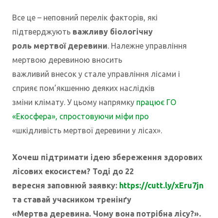
Все це – неповний перелік факторів, які
підтверджують
важливу біологічну
роль мертвої деревини
. Належне управління
мертвою деревиною вносить
важливий внесок у стале управління лісами і
сприяє пом’якшенню деяких наслідків
зміни клімату. У цьому напрямку
працює ГО
«Екосфера», спростовуючи міфи про
«шкідливість мертвої деревини у лісах».
Хочеш підтримати ідею збереження здорових
лісових екосистем?
Тоді до 22
вересня заповнюй заявку:
https://cutt.ly/xEru7jn
та ставай учасником тренінґу
«Мертва деревина. Чому вона потрібна лісу?».