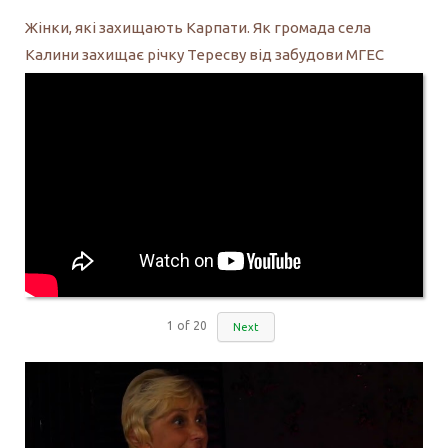
Жінки, які захищають Карпати. Як громада села
Калини захищає річку Тересву від забудови МГЕС
1
of
20
Next