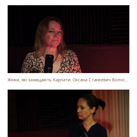
Жінки, які захищають Карпати. Оксана Станкевич Волосянчук про вітряки на високогір'ї Карпат