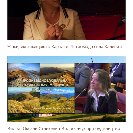
Жінки, які захищають Карпати. Як громада села Калини захищає річку Тересву від забудови МГЕС
Виступ Оксани Станкевич-Волосянчук про будівництво вітропарків у Закарпатській області