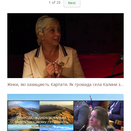
1
of
20
Next
Жінки, які захищають Карпати. Як громада села Калини захищає річку Тересву від забудови МГЕС