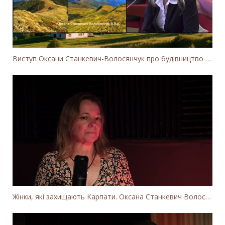
Виступ Оксани Станкевич-Волосянчук про будівництво вітропарків у Закарпатській області
Жінки, які захищають Карпати. Оксана Станкевич Волосянчук про вітряки на високогір'ї Карпат