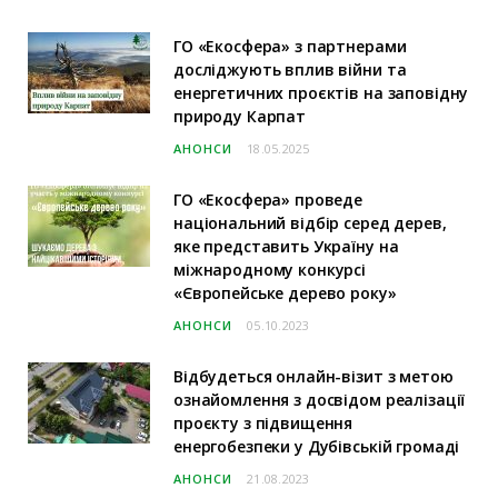
ГО «Екосфера» з партнерами
досліджують вплив війни та
енергетичних проєктів на заповідну
природу Карпат
АНОНСИ
18.05.2025
ГО «Екосфера» проведе
національний відбір серед дерев,
яке представить Україну на
міжнародному конкурсі
«Європейське дерево року»
АНОНСИ
05.10.2023
Відбудеться онлайн-візит з метою
ознайомлення з досвідом реалізації
проєкту з підвищення
енергобезпеки у Дубівській громаді
АНОНСИ
21.08.2023