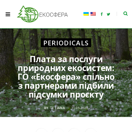
F
T
a
w
c
i
e
t
b
t
o
e
o
r
PERIODICALS
k
Плата за послуги
природних екосистем:
ГО «Екосфера» спільно
з партнерами підбили
підсумки проєкту
BY
TETIANA
31.05.2023