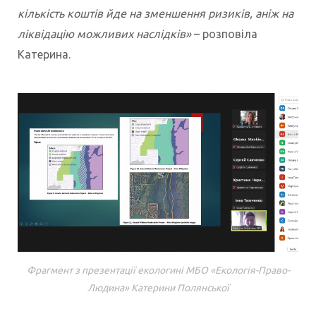
кількість коштів йде на зменшення ризиків, аніж на
ліквідацію можливих наслідків»
– розповіла
Катерина.
Фрагмент з презентації екологині МБО «Екологія-Право-
Людина» Катерини Полянської