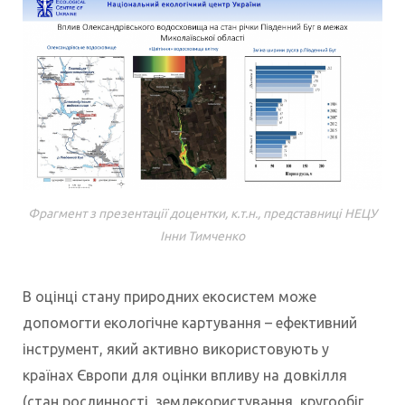
Фрагмент з презентації доцентки, к.т.н., представниці НЕЦУ
Інни Тимченко
В оцінці стану природних екосистем може
допомогти екологічне картування – ефективний
інструмент, який активно використовують у
країнах Європи для оцінки впливу на довкілля
(стан рослинності, землекористування, кругообіг