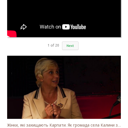
1
of
20
Next
Жінки, які захищають Карпати. Як громада села Калини захищає річку Тересву від забудови МГЕС