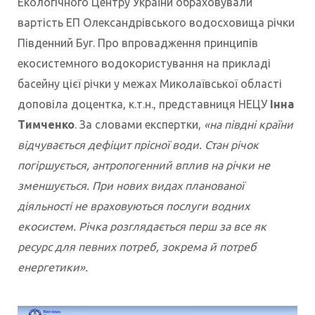
Екологічного Центру України обраховували
вартість ЕП Олександрівського водосховища річки
Південний Буг. Про впровадження принципів
екосистемного водокористування на прикладі
басейну цієї річки у межах Миколаївської області
доповіла доцентка, к.т.н., представниця НЕЦУ
Інна
Тимченко
. За словами експертки,
«на півдні країни
відчувається дефіцит прісної води. Стан річок
погіршується, антропогенний вплив на річки не
зменшується. При нових видах планованої
діяльності не враховуються послуги водних
екосистем. Річка розглядається перш за все як
ресурс для певних потреб, зокрема й потреб
енергетики».