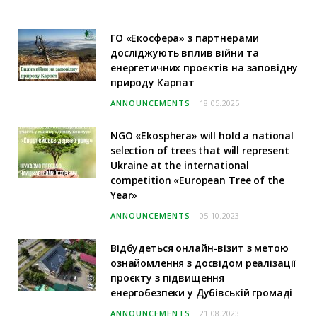
ГО «Екосфера» з партнерами
досліджують вплив війни та
енергетичних проєктів на заповідну
природу Карпат
ANNOUNCEMENTS
18.05.2025
NGO «Ekosphera» will hold a national
selection of trees that will represent
Ukraine at the international
competition «European Tree of the
Year»
ANNOUNCEMENTS
05.10.2023
Відбудеться онлайн-візит з метою
ознайомлення з досвідом реалізації
проєкту з підвищення
енергобезпеки у Дубівській громаді
ANNOUNCEMENTS
21.08.2023