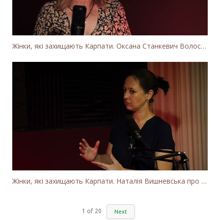
Жінки, які захищають Карпати. Оксана Станкевич Волосянчук про вітряки на високогір'ї Карпат
Жінки, які захищають Карпати. Наталія Вишневська про вітряки в Закарпатті та участь громадськості
1
of
20
Next