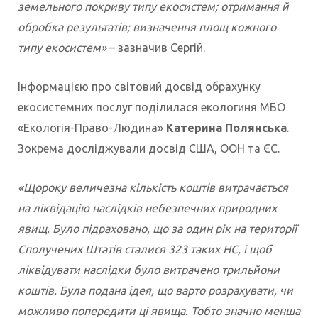
земельного покриву типу екосистем; отримання й
обробка результатів; визначення площ кожного
типу екосистем»
– зазначив Сергій.
Інформацією про світовий досвід обрахунку
екосистемних послуг поділилася екологиня МБО
«Екологія-Право-Людина»
Катерина Полянська
.
Зокрема досліджували досвід США, ООН та ЄС.
«Щороку величезна кількість коштів витрачається
на ліквідацію наслідків небезпечних природних
явищ. Було підраховано, що за один рік на території
Сполучених Штатів сталися 323 таких НС, і щоб
ліквідувати наслідки було витрачено трильйони
коштів. Була подана ідея, що варто розрахувати, чи
можливо попередити ці явища. Тобто значно менша