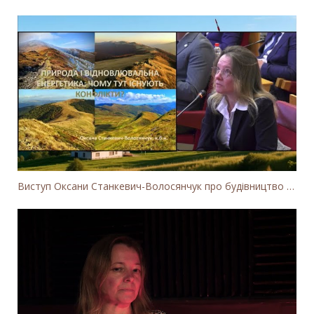
Виступ Оксани Станкевич-Волосянчук про будівництво вітропарків у Закарпатській області