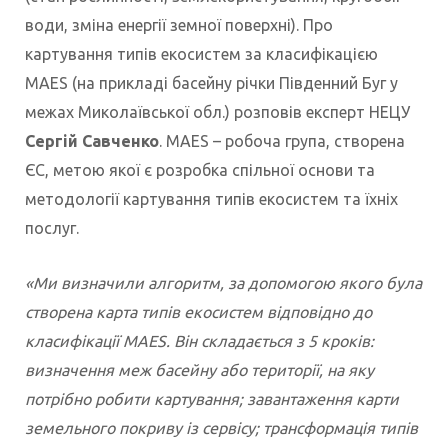
води, зміна енергії земної поверхні). Про
картування типів екосистем за класифікацією
MAES (на прикладі басейну річки Південний Буг у
межах Миколаївської обл.) розповів експерт НЕЦУ
Сергій Савченко
. MAES – робоча група, створена
ЄС, метою якої є розробка спільної основи та
методології картування типів екосистем та їхніх
послуг.
«Ми визначили алгоритм, за допомогою якого була
створена карта типів екосистем відповідно до
класифікації MAES. Він складається з 5 кроків:
визначення меж басейну або території, на яку
потрібно робити картування; завантаження карти
земельного покриву із сервісу; трансформація типів