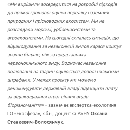
«Ми вирішили зосередитися на розробці підходів
до прямої грошової оцінки переліку наземних
природних і прісноводних екосистем. Ми не
розглядали морські, урбоекосистеми та
агроекосистеми. На сьогодні склалась ситуація, що
відшкодування за незаконний вилов карася коштує
значно більше, ніж за представника
червонокнижного виду. Водночас незаконне
полювання на тварин оцінюється доволі низькими
штрафами. У межах проєкту ми можемо
рекомендувати державній владі підвищити плату
за відшкодування втрат цінних видів
біорізноманіття»
– зазначає експертка-екологиня
ГО «Екосфера», к.б.н., доцентка УжНУ
Оксана
Станкевич-Волосянчук
.