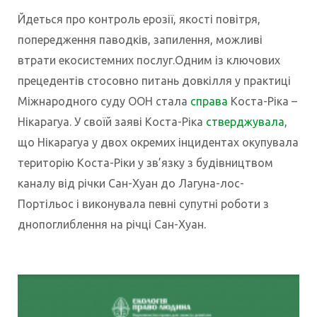
Йдеться про контроль ерозії, якості повітря,
попередження паводків, запилення, можливі
втрати екосистемних послуг.
Одним із ключових
прецедентів стосовно питань довкілля у практиці
Міжнародного суду ООН стала
справа
Коста-Ріка –
Нікарагуа. У своїй заяві Коста-Ріка
стверджувала
,
що Нікарагуа у двох окремих інцидентах окупувала
територію Коста-Ріки у зв’язку з будівництвом
каналу від річки Сан-Хуан до Лагуна-лос-
Портільос і виконувала певні супутні роботи з
днопоглиблення на річці Сан-Хуан.