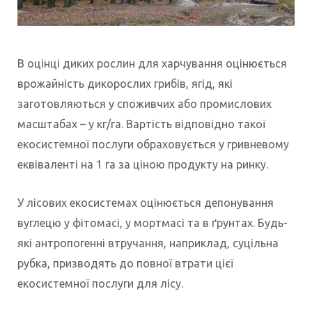
В оцінці диких рослин для харчування оцінюється
врожайність дикорослих грибів, ягід, які
заготовляються у споживчих або промислових
масштабах – у кг/га. Вартість відповідно такої
екосистемної послуги обраховується у гривневому
еквіваленті на 1 га за ціною продукту на ринку.
У лісових екосистемах оцінюється депонування
вуглецю у фітомасі, у мортмасі та в ґрунтах. Будь-
які антропогенні втручання, наприклад, суцільна
рубка, призводять до повної втрати цієї
екосистемної послуги для лісу.