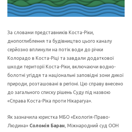
За словами представників Коста-Ріки,
днопоглиблення та будівництво цього каналу
серйозно вплинули на потік води до річки
Колорадо в Коста-Ріці та завдали додаткової
шкоди території Коста-Ріки, включаючи водно-
болотні угіддя та національні заповідні зони дикої
природи, розташовані в регіоні. Цю справу внесено
до загального списку рішень Суду під назвою
«Справа Коста-Ріка проти Нікарагуа».
Як зазначила юристка МБО «Екологія-Право-
Людина»
Соломія Баран
, Міжнародний суд ООН