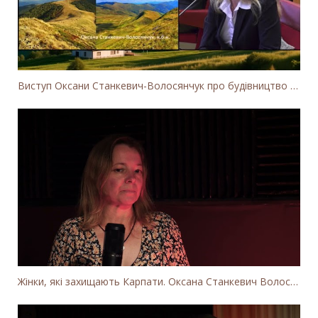
Виступ Оксани Станкевич-Волосянчук про будівництво вітропарків у Закарпатській області
Жінки, які захищають Карпати. Оксана Станкевич Волосянчук про вітряки на високогір'ї Карпат