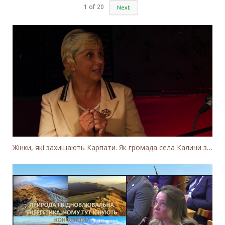
1
of
20
Next
Жінки, які захищають Карпати. Як громада села Калини захищає річку Тересву від забудови МГЕС