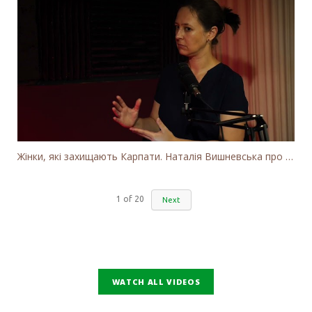
Жінки, які захищають Карпати. Наталія Вишневська про вітряки в Закарпатті та участь громадськості
1
of
20
Next
WATCH ALL VIDEOS