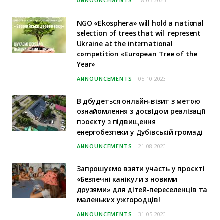
ANNOUNCEMENTS
18.05.2025
NGO «Ekosphera» will hold a national
selection of trees that will represent
Ukraine at the international
competition «European Tree of the
Year»
ANNOUNCEMENTS
05.10.2023
Відбудеться онлайн-візит з метою
ознайомлення з досвідом реалізації
проєкту з підвищення
енергобезпеки у Дубівській громаді
ANNOUNCEMENTS
21.08.2023
Запрошуємо взяти участь у проєкті
«Безпечні канікули з новими
друзями» для дітей-переселенців та
маленьких ужгородців!
ANNOUNCEMENTS
31.05.2023