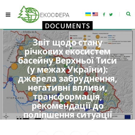
F
T
a
w
c
i
DOCUMENTS
e
t
b
t
o
e
o
r
Звіт щодо стану
k
річкових екосистем
басейну Верхньої Тиси
(у межах України):
джерела забруднення,
негативні впливи,
трансформація,
рекомендації до
поліпшення ситуації
BY
TETIANA
18.07.2023